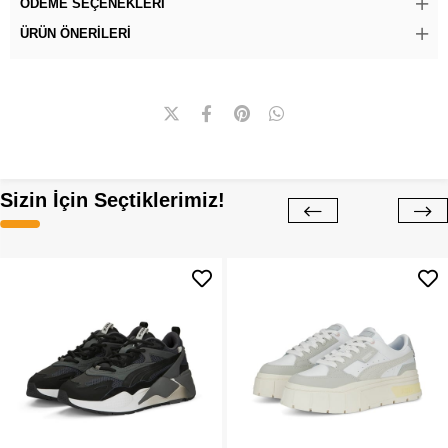
ÖDEME SEÇENEKLERI
ÜRÜN ÖNERILERI
Sizin İçin Seçtiklerimiz!