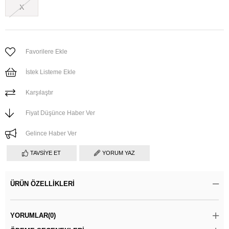
X
Favorilere Ekle
İstek Listeme Ekle
Karşılaştır
Fiyat Düşünce Haber Ver
Gelince Haber Ver
TAVSIYE ET
YORUM YAZ
ÜRÜN ÖZELLIKLERI
YORUMLAR
(0)