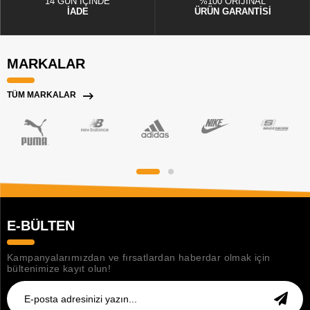
14 GÜN İÇİNDE
%100 ORİJİNAL
İADE
ÜRÜN GARANTİSİ
MARKALAR
TÜM MARKALAR
E-BÜLTEN
Kampanyalarımızdan ve fırsatlardan haberdar olmak için
bültenimize kayıt olun!