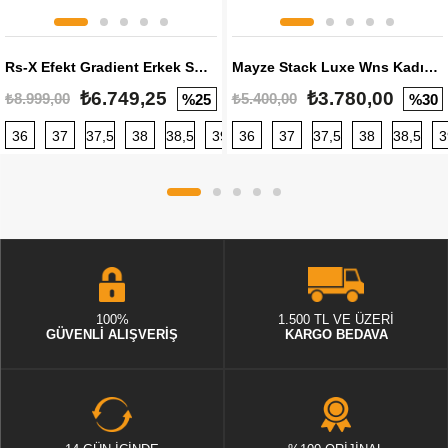
Rs-X Efekt Gradient Erkek Sneaker
Mayze Stack Luxe Wns Kadın Sneaker
₺6.749,25
₺3.780,00
₺8.999,00
₺5.400,00
%25
%30
36
37
37,5
38
38,5
39
36
40
37
40,5
37,5
41
38
42
38,5
42,5
3
100%
1.500 TL VE ÜZERİ
GÜVENLİ ALIŞVERİŞ
KARGO BEDAVA