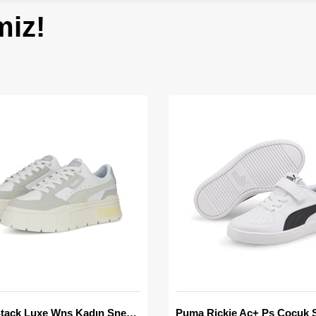
miz!
Mayze Stack Luxe Wns Kadın Sneaker
Puma Rickie Ac+ Ps Çocuk 