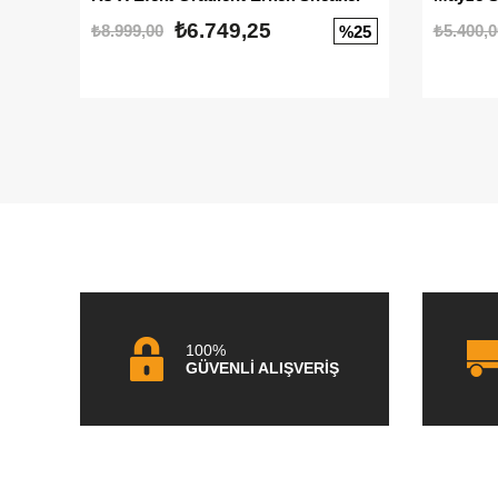
₺6.749,25
₺8.999,00
₺5.400,0
%25
100%
GÜVENLİ ALIŞVERİŞ