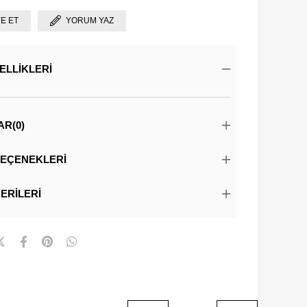
YE ET
YORUM YAZ
ELLIKLERI
AR
(0)
EÇENEKLERI
ERILERI