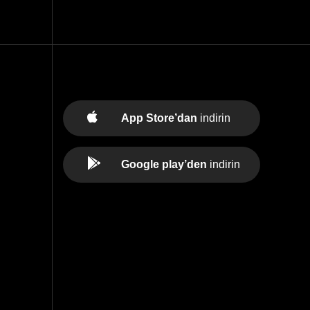
App Store’dan
indirin
Google play’den
indirin