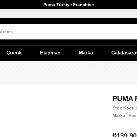
Puma Türkiye Franchise
Çocuk
Ekipman
Marka
Galatasara
PUMA 
Stok Kodu
Marka
:
Pu
₺139,90