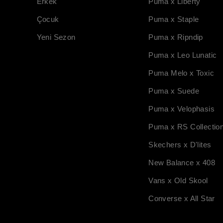
Erkek
Puma x Liberty
Çocuk
Puma x Staple
Yeni Sezon
Puma x Ripndip
Puma x Leo Lunatic
Puma Melo x Toxic
Puma x Suede
Puma x Velophasis
Puma x RS Collectio
Skechers x D'lites
New Balance x 408
Vans x Old Skool
Converse x All Star