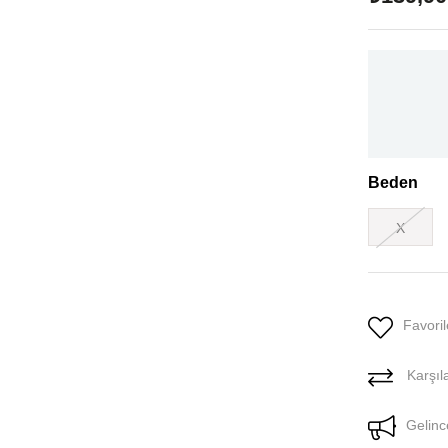
Beden
X
Favoril
Karşıla
Gelinc