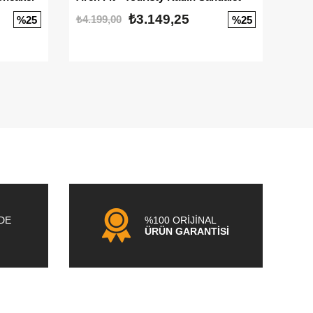
₺3.149,25
₺4.199,00
₺3.1
%25
%25
NDE
%100 ORİJİNAL
ÜRÜN GARANTİSİ