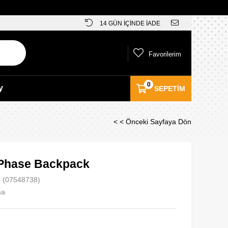
14 GÜN İÇİNDE İADE
Favorilerim
0
y
SEPETIM
< < Önceki Sayfaya Dön
Phase Backpack
(07548738)
ma