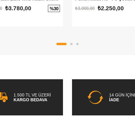
₺3.780,00
₺2.250,00
0
₺3.000,00
%30
1.500 TL VE ÜZERİ
14 GÜN İÇİ
KARGO BEDAVA
İADE