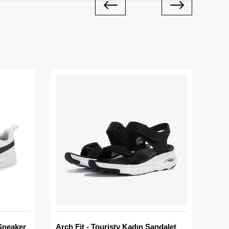
Sneaker
Arch Fit - Touristy Kadın Sandalet
Big