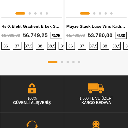
Rs-X Efekt Gradient Erkek Sneaker
Mayze Stack Luxe Wns Kadın Sneaker
₺6.749,25
₺3.780,00
₺8.999,00
₺5.400,00
%25
%30
36
37
37,5
38
38,5
39
36
40
37
40,5
37,5
41
38
42
38,5
42,5
3
100%
1.500 TL VE ÜZERİ
GÜVENLİ ALIŞVERİŞ
KARGO BEDAVA