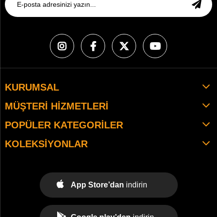
KURUMSAL
MÜŞTERI HIZMETLERI
POPÜLER KATEGORILER
KOLEKSIYONLAR
App Store’dan
indirin