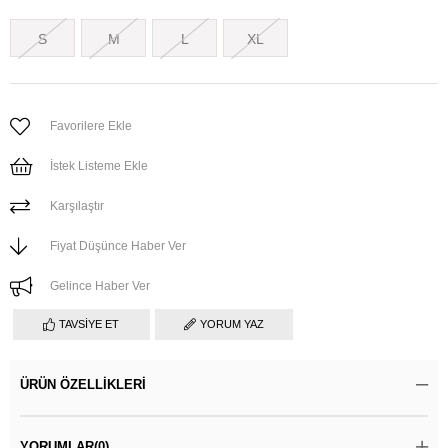
S
M
L
XL
Favorilere Ekle
İstek Listeme Ekle
Karşılaştır
Fiyat Düşünce Haber Ver
Gelince Haber Ver
TAVSIYE ET
YORUM YAZ
ÜRÜN ÖZELLIKLERI
YORUMLAR
(0)