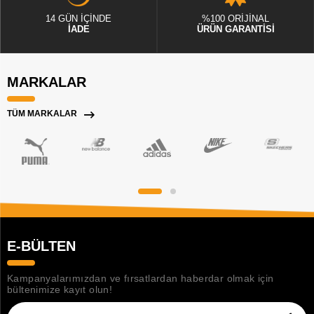
14 GÜN İÇİNDE
%100 ORİJİNAL
İADE
ÜRÜN GARANTİSİ
MARKALAR
TÜM MARKALAR
E-BÜLTEN
Kampanyalarımızdan ve fırsatlardan haberdar olmak için
bültenimize kayıt olun!