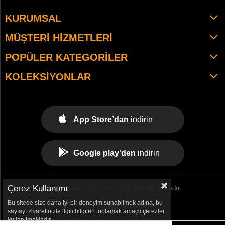
KURUMSAL
MÜŞTERI HIZMETLERI
POPÜLER KATEGORILER
KOLEKSIYONLAR
App Store’dan
indirin
Google play’den
indirin
Çerez Kullanımı
© 2021 tekemspor.com. - Tüm Hakları Saklıdır.
Bu sitede size daha iyi bir deneyim sunabilmek adına, bu
sayfayı ziyaretinizle ilgili bilgileri toplamak amaçlı çerezler
kullanılmaktadır.