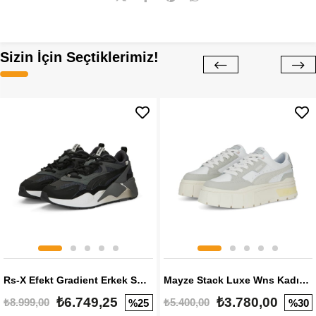
Sizin İçin Seçtiklerimiz!
Rs-X Efekt Gradient Erkek Sneaker
Mayze Stack Luxe Wns Kadın Sneaker
₺6.749,25
₺3.780,00
₺8.999,00
₺5.400,00
%25
%30