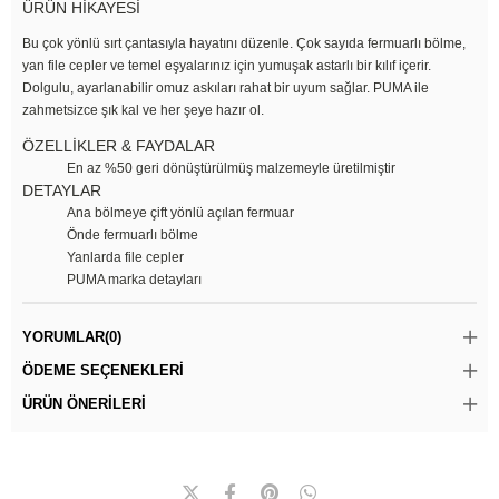
ÜRÜN HİKAYESİ
Bu çok yönlü sırt çantasıyla hayatını düzenle. Çok sayıda fermuarlı bölme,
yan file cepler ve temel eşyalarınız için yumuşak astarlı bir kılıf içerir.
Dolgulu, ayarlanabilir omuz askıları rahat bir uyum sağlar. PUMA ile
zahmetsizce şık kal ve her şeye hazır ol.
ÖZELLİKLER & FAYDALAR
En az %50 geri dönüştürülmüş malzemeyle üretilmiştir
DETAYLAR
Ana bölmeye çift yönlü açılan fermuar
Önde fermuarlı bölme
Yanlarda file cepler
PUMA marka detayları
YORUMLAR
(0)
ÖDEME SEÇENEKLERI
ÜRÜN ÖNERILERI