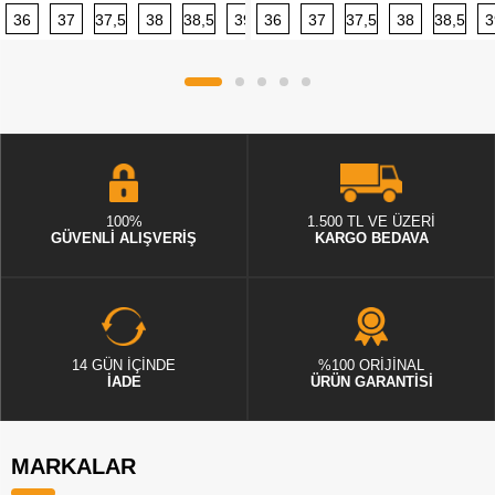
36
37
37,5
38
38,5
39
36
40
37
40,5
37,5
41
38
42
38,5
42,5
3
100%
1.500 TL VE ÜZERİ
GÜVENLİ ALIŞVERİŞ
KARGO BEDAVA
14 GÜN İÇİNDE
%100 ORİJİNAL
İADE
ÜRÜN GARANTİSİ
MARKALAR