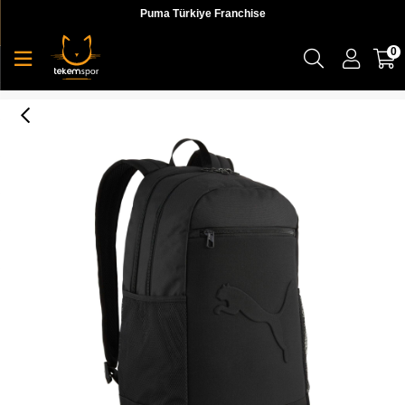
Puma Türkiye Franchise
0
Puma Puma Buzz Backpack Unisex Sırt Çantası