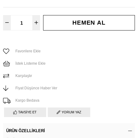
Favorilere Ekle
İstek Listeme Ekle
Karşılaştır
Fiyat Düşünce Haber Ver
Kargo Bedava
TAVSIYE ET
YORUM YAZ
ÜRÜN ÖZELLIKLERI