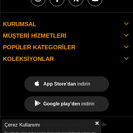
KURUMSAL
MÜŞTERI HIZMETLERI
POPÜLER KATEGORILER
KOLEKSIYONLAR
App Store’dan
indirin
Google play’den
indirin
Çerez Kullanımı
© 2021 tekemspor.com. - Tüm Hakları Saklıdır.