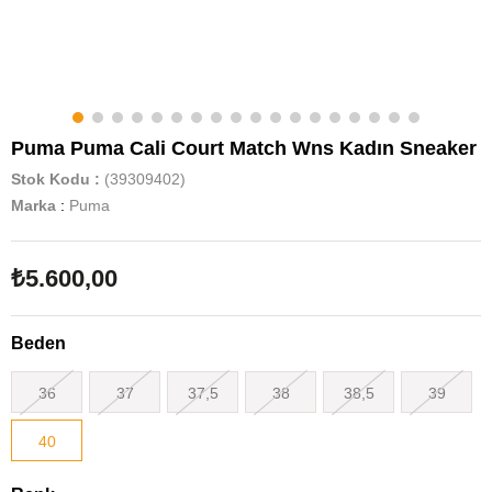
Puma Puma Cali Court Match Wns Kadın Sneaker
Stok Kodu
(39309402)
Marka
:
Puma
₺5.600,00
Beden
36
37
37,5
38
38,5
39
40