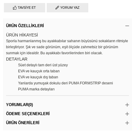
TAVSIYE ET
YORUM YAZ
ÜRÜN ÖZELLIKLERI
ÜRÜN HİKAYESİ
Sporla harmanlanmış bu ayakkabılar sahanın büyüsünü sokakların ritmiyle
birleştiriyor. Şık ve sade görünüm, eşit ölçüde zahmetsiz bir görünüm
sunmak için idealdir. Bu ayakkabı favorilerinden biri olacak.
DETAYLAR
Süet detaylı tam deri üst yüzey
EVA ve kauçuk orta taban
EVA ve kauçuk dış taban
Yanlarda yumuşak dokulu deri PUMA FORMSTRIP deseni
PUMA marka detayları
YORUMLAR
(0)
ÖDEME SEÇENEKLERI
ÜRÜN ÖNERILERI