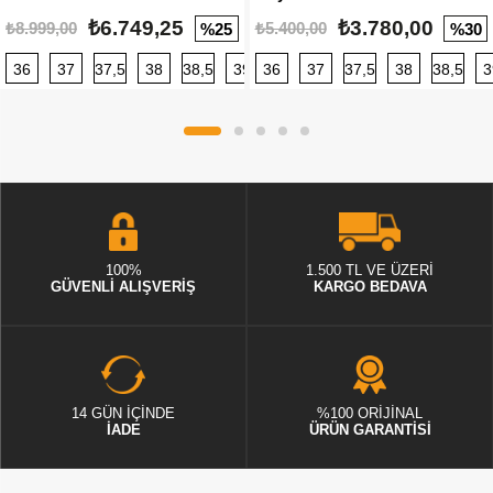
₺6.749,25
₺3.780,00
₺8.999,00
₺5.400,00
%25
%30
36
37
37,5
38
38,5
39
36
40
37
40,5
37,5
41
38
42
38,5
42,5
3
100%
1.500 TL VE ÜZERİ
GÜVENLİ ALIŞVERİŞ
KARGO BEDAVA
14 GÜN İÇİNDE
%100 ORİJİNAL
İADE
ÜRÜN GARANTİSİ