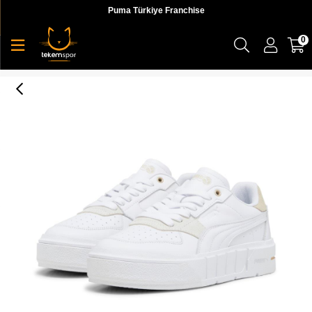
Puma Türkiye Franchise
0
Puma Puma Cali Court Match Wns Kadın Sneaker