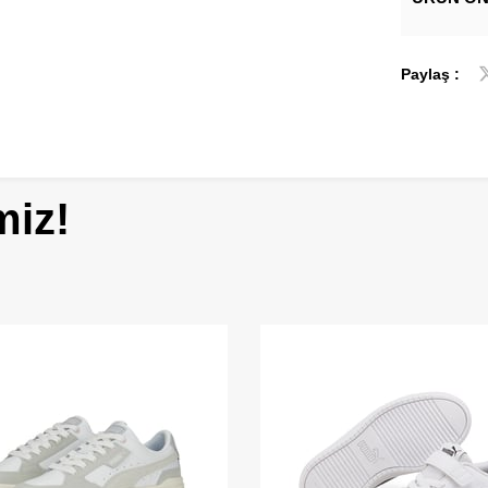
Paylaş :
miz!