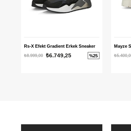
Rs-X Efekt Gradient Erkek Sneaker
₺6.749,25
₺8.999,00
₺5.400,0
%25