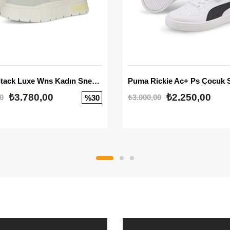
Mayze Stack Luxe Wns Kadın Sneaker
Puma Rickie Ac+ Ps Çocuk 
₺3.780,00
₺2.250,00
0
₺3.000,00
%30