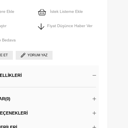
ere Ekle
İstek Listeme Ekle
ştır
Fiyat Düşünce Haber Ver
o Bedava
YE ET
YORUM YAZ
ELLIKLERI
AR
(0)
EÇENEKLERI
ERILERI