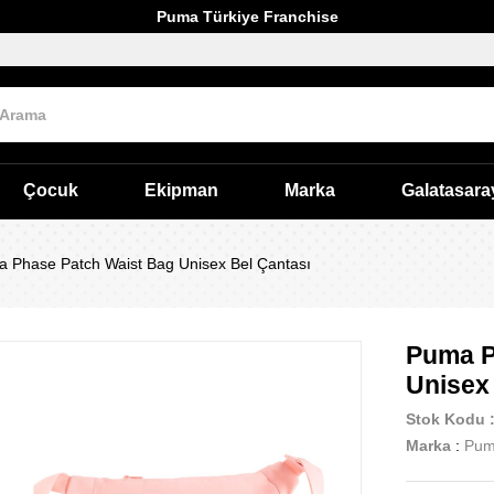
Puma Türkiye Franchise
Çocuk
Ekipman
Marka
Galatasara
Phase Patch Waist Bag Unisex Bel Çantası
Puma P
Unisex
Stok Kodu
Marka
:
Pu