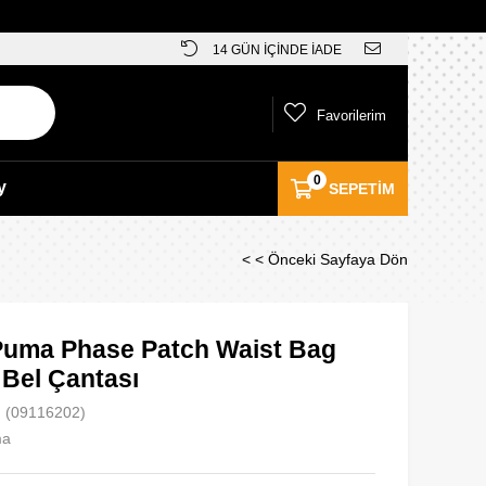
14 GÜN İÇİNDE İADE
Favorilerim
0
y
SEPETIM
< < Önceki Sayfaya Dön
uma Phase Patch Waist Bag
 Bel Çantası
(09116202)
ma