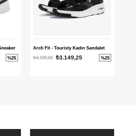
Sneaker
Arch Fit - Touristy Kadın Sandalet
Big
₺3.149,25
₺4.199,00
₺3.1
%25
%25