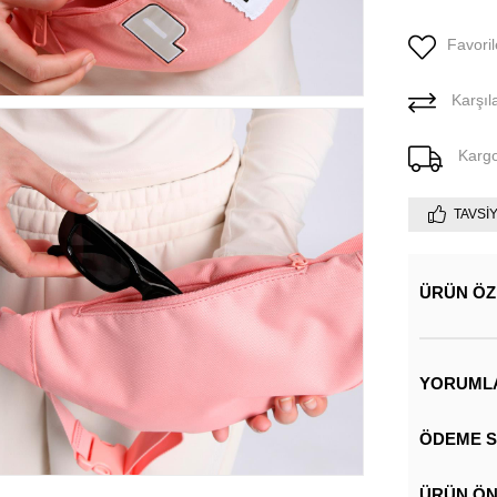
Favoril
Karşıla
Karg
TAVSI
ÜRÜN ÖZ
YORUML
ÖDEME S
ÜRÜN ÖN