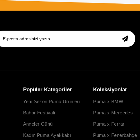
Popüler Kategoriler
Koleksiyonlar
Yeni Sezon Puma Ürünleri
Puma x BMW
Bahar Festivali
Puma x Mercedes
Anneler Günü
Puma x Ferrari
Kadın Puma Ayakkabı
Puma x Fenerbahçe