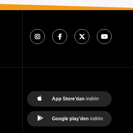
App Store’dan
indirin
Google play’den
indirin