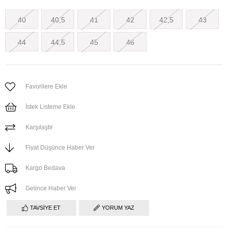
40
40,5
41
42
42,5
43
44
44,5
45
46
Favorilere Ekle
İstek Listeme Ekle
Karşılaştır
Fiyat Düşünce Haber Ver
Kargo Bedava
Gelince Haber Ver
TAVSIYE ET
YORUM YAZ