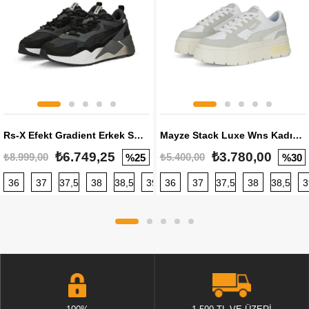
Rs-X Efekt Gradient Erkek Sneaker
Mayze Stack Luxe Wns Kadın Sneaker
₺6.749,25
₺3.780,00
₺8.999,00
₺5.400,00
%25
%30
36
37
37,5
38
38,5
39
36
40
37
40,5
37,5
41
38
42
38,5
42,5
3