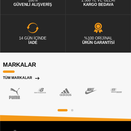
100%
1.500 TL VE ÜZERİ
GÜVENLİ ALIŞVERİŞ
KARGO BEDAVA
14 GÜN İÇİNDE
%100 ORİJİNAL
İADE
ÜRÜN GARANTİSİ
MARKALAR
TÜM MARKALAR