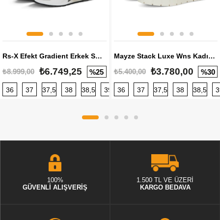
Rs-X Efekt Gradient Erkek Sneaker
Mayze Stack Luxe Wns Kadın Sneaker
₺6.749,25
₺3.780,00
₺8.999,00
₺5.400,00
%25
%30
36
37
37,5
38
38,5
39
36
40
37
40,5
37,5
41
38
42
38,5
42,5
3
100%
1.500 TL VE ÜZERİ
GÜVENLİ ALIŞVERİŞ
KARGO BEDAVA