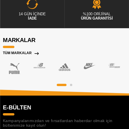
14 GÜN İÇİNDE
%100 ORİJİNAL
İADE
ÜRÜN GARANTİSİ
MARKALAR
TÜM MARKALAR
E-BÜLTEN
Kampanyalarımızdan ve fırsatlardan haberdar olmak için
bültenimize kayıt olun!