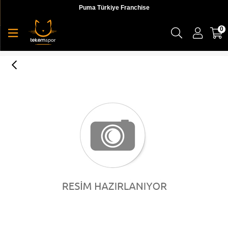
Puma Türkiye Franchise
0
Puma Pwrwarm Packlıte 600 Down Vest Erkek Yelek - 58217001