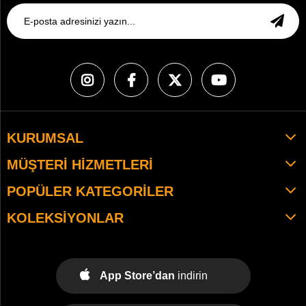
KURUMSAL
MÜŞTERI HIZMETLERI
POPÜLER KATEGORILER
KOLEKSIYONLAR
App Store’dan
indirin