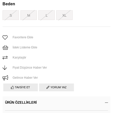
Beden
S
M
L
XL
Favorilere Ekle
İstek Listeme Ekle
Karşılaştır
Fiyat Düşünce Haber Ver
Gelince Haber Ver
TAVSIYE ET
YORUM YAZ
ÜRÜN ÖZELLIKLERI