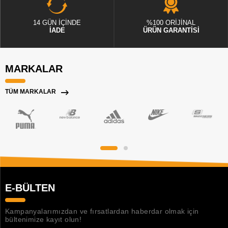
14 GÜN İÇİNDE
%100 ORİJİNAL
İADE
ÜRÜN GARANTİSİ
MARKALAR
TÜM MARKALAR
E-BÜLTEN
Kampanyalarımızdan ve fırsatlardan haberdar olmak için
bültenimize kayıt olun!