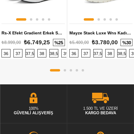
Rs-X Efekt Gradient Erkek Sneaker
Mayze Stack Luxe Wns Kadın Sneaker
₺6.749,25
₺3.780,00
₺8.999,00
₺5.400,00
%25
%30
36
37
37,5
38
38,5
39
36
40
37
40,5
37,5
41
38
42
38,5
42,5
3
100%
1.500 TL VE ÜZERİ
GÜVENLİ ALIŞVERİŞ
KARGO BEDAVA