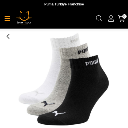
Puma Türkiye Franchise
0
Puma Quarter-V 3P Erkek Çorap - 88749804