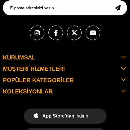
KURUMSAL
MÜŞTERI HIZMETLERI
POPÜLER KATEGORILER
KOLEKSIYONLAR
App Store’dan
indirin