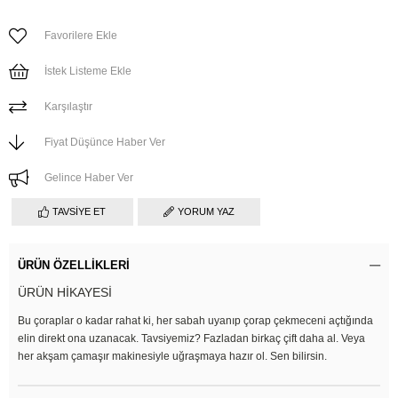
Favorilere Ekle
İstek Listeme Ekle
Karşılaştır
Fiyat Düşünce Haber Ver
Gelince Haber Ver
TAVSIYE ET
YORUM YAZ
ÜRÜN ÖZELLIKLERI
ÜRÜN HİKAYESİ
Bu çoraplar o kadar rahat ki, her sabah uyanıp çorap çekmeceni açtığında
elin direkt ona uzanacak. Tavsiyemiz? Fazladan birkaç çift daha al. Veya
her akşam çamaşır makinesiyle uğraşmaya hazır ol. Sen bilirsin.