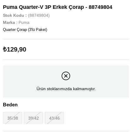
Puma Quarter-V 3P Erkek Çorap - 88749804
Stok Kodu
(88749804)
Marka
:
Puma
Quarter Çorap (3'lü Paket)
₺129,90
Ürün stoklarımızda kalmamıştır.
Beden
35/38
39/42
43/46