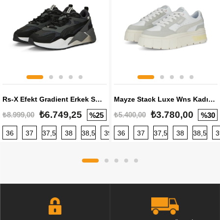
Rs-X Efekt Gradient Erkek Sneaker
Mayze Stack Luxe Wns Kadın Sneaker
₺6.749,25
₺3.780,00
₺8.999,00
₺5.400,00
%25
%30
36
37
37,5
38
38,5
39
36
40
37
40,5
37,5
41
38
42
38,5
42,5
3