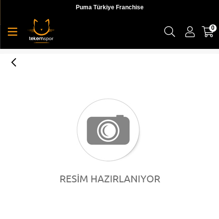
Puma Türkiye Franchise
0
Puma Rapido Iı Fg Jr Erkek Futbol Krampon Ayakkabı - 10606302