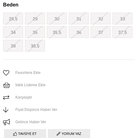
Beden
28,5
29
30
31
32
33
34
35
35,5
36
37
37,5
38
38,5
Favorilere Ekle
İstek Listeme Ekle
Karşılaştır
Fiyat Düşünce Haber Ver
Gelince Haber Ver
TAVSIYE ET
YORUM YAZ