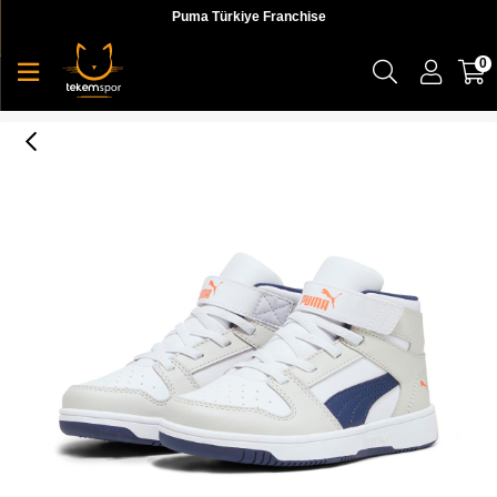
Puma Türkiye Franchise
0
Puma Rebound Layup Sl V Ps Çocuk Sneaker