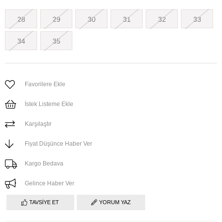
28
29
30
31
32
33
34
35
Favorilere Ekle
İstek Listeme Ekle
Karşılaştır
Fiyat Düşünce Haber Ver
Kargo Bedava
Gelince Haber Ver
TAVSIYE ET
YORUM YAZ