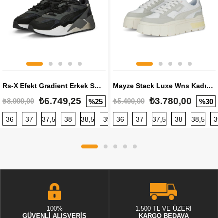
Rs-X Efekt Gradient Erkek Sneaker
Mayze Stack Luxe Wns Kadın Sneaker
₺6.749,25
₺3.780,00
₺8.999,00
₺5.400,00
%25
%30
36
37
37,5
38
38,5
39
36
40
37
40,5
37,5
41
38
42
38,5
42,5
3
100%
1.500 TL VE ÜZERİ
GÜVENLİ ALIŞVERİŞ
KARGO BEDAVA