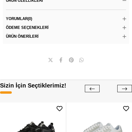
ÜRÜN ÖZELLIKLERI
YORUMLAR
(0)
ÖDEME SEÇENEKLERI
ÜRÜN ÖNERILERI
Sizin İçin Seçtiklerimiz!