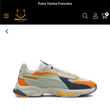
Puma Türkiye Franchise
0
Puma Rs-Connect Dust Unisex Turuncu Günlük Ayakkabı - 38208801