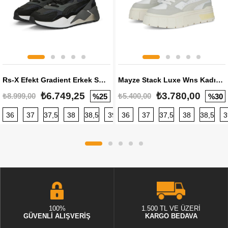
Rs-X Efekt Gradient Erkek Sneaker
Mayze Stack Luxe Wns Kadın Sneaker
₺6.749,25
₺3.780,00
₺8.999,00
₺5.400,00
%25
%30
36
37
37,5
38
38,5
39
36
40
37
40,5
37,5
41
38
42
38,5
42,5
3
100%
1.500 TL VE ÜZERİ
GÜVENLİ ALIŞVERİŞ
KARGO BEDAVA