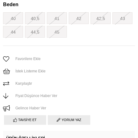
Beden
40
40,5
41
42
42,5
43
44
44,5
45
Favorilere Ekle
İstek Listeme Ekle
Karşılaştır
Fiyat Düşünce Haber Ver
Gelince Haber Ver
TAVSIYE ET
YORUM YAZ