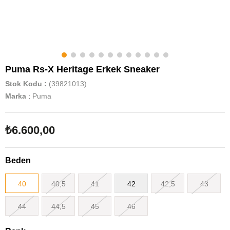
Puma Rs-X Heritage Erkek Sneaker
Stok Kodu
(39821013)
Marka
:
Puma
₺6.600,00
Beden
40
40,5
41
42
42,5
43
44
44,5
45
46