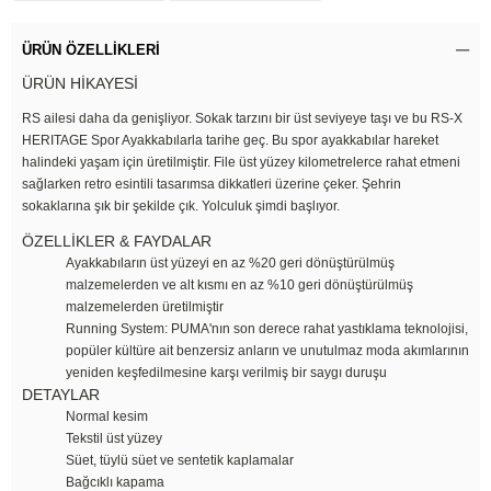
ÜRÜN ÖZELLIKLERI
ÜRÜN HİKAYESİ
RS ailesi daha da genişliyor. Sokak tarzını bir üst seviyeye taşı ve bu RS-X
HERITAGE Spor Ayakkabılarla tarihe geç. Bu spor ayakkabılar hareket
halindeki yaşam için üretilmiştir. File üst yüzey kilometrelerce rahat etmeni
sağlarken retro esintili tasarımsa dikkatleri üzerine çeker. Şehrin
sokaklarına şık bir şekilde çık. Yolculuk şimdi başlıyor.
ÖZELLİKLER & FAYDALAR
Ayakkabıların üst yüzeyi en az %20 geri dönüştürülmüş
malzemelerden ve alt kısmı en az %10 geri dönüştürülmüş
malzemelerden üretilmiştir
Running System: PUMA'nın son derece rahat yastıklama teknolojisi,
popüler kültüre ait benzersiz anların ve unutulmaz moda akımlarının
yeniden keşfedilmesine karşı verilmiş bir saygı duruşu
DETAYLAR
Normal kesim
Tekstil üst yüzey
Süet, tüylü süet ve sentetik kaplamalar
Bağcıklı kapama