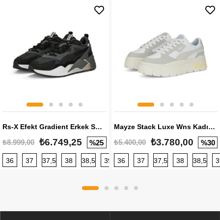
Rs-X Efekt Gradient Erkek Sneaker
Mayze Stack Luxe Wns Kadın Sneaker
₺6.749,25
₺3.780,00
₺8.999,00
₺5.400,00
%25
%30
36
37
37,5
38
38,5
39
36
40
37
40,5
37,5
41
38
42
38,5
42,5
3