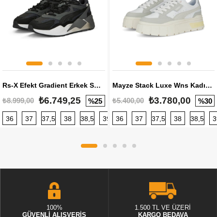
Rs-X Efekt Gradient Erkek Sneaker
Mayze Stack Luxe Wns Kadın Sneaker
₺6.749,25
₺3.780,00
₺8.999,00
₺5.400,00
%25
%30
36
37
37,5
38
38,5
39
36
40
37
40,5
37,5
41
38
42
38,5
42,5
3
100%
1.500 TL VE ÜZERİ
GÜVENLİ ALIŞVERİŞ
KARGO BEDAVA