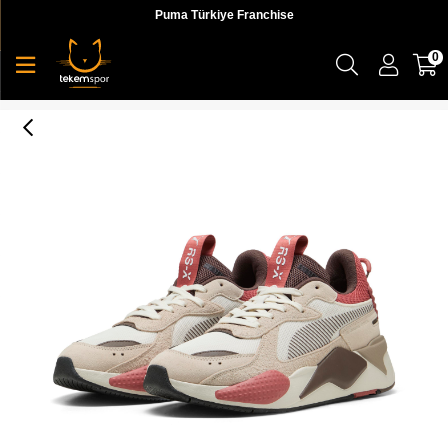
Puma Türkiye Franchise
0
Puma Rs-X Heritage Unisex Yetişkin Sneaker