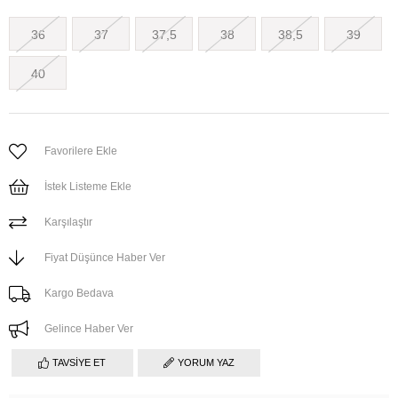
36
37
37,5
38
38,5
39
40
Favorilere Ekle
İstek Listeme Ekle
Karşılaştır
Fiyat Düşünce Haber Ver
Kargo Bedava
Gelince Haber Ver
TAVSIYE ET
YORUM YAZ