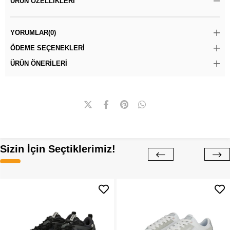
ÜRÜN ÖZELLIKLERI
YORUMLAR
(0)
ÖDEME SEÇENEKLERI
ÜRÜN ÖNERILERI
Sizin İçin Seçtiklerimiz!