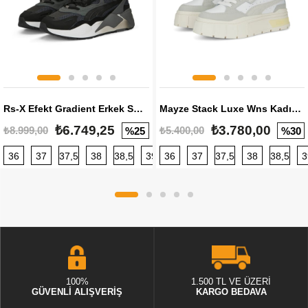
Rs-X Efekt Gradient Erkek Sneaker
Mayze Stack Luxe Wns Kadın Sneaker
₺6.749,25
₺3.780,00
₺8.999,00
₺5.400,00
%25
%30
36
37
37,5
38
38,5
39
36
40
37
40,5
37,5
41
38
42
38,5
42,5
3
100%
1.500 TL VE ÜZERİ
GÜVENLİ ALIŞVERİŞ
KARGO BEDAVA