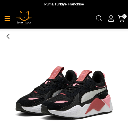
Puma Türkiye Franchise
0
Puma Rs-X Metallic Jr Kadın Genç Sneaker