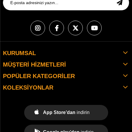
KURUMSAL
MÜŞTERI HIZMETLERI
POPÜLER KATEGORILER
KOLEKSIYONLAR
App Store’dan
indirin