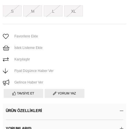
S
M
L
XL
Favorilere Ekle
İstek Listeme Ekle
Karşılaştır
Fiyat Düşünce Haber Ver
Gelince Haber Ver
TAVSIYE ET
YORUM YAZ
ÜRÜN ÖZELLIKLERI
YORUMLAR
(0)