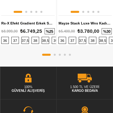
Rs-X Efekt Gradient Erkek Sneaker
Mayze Stack Luxe Wns Kadın Sneaker
₺6.749,25
₺3.780,00
₺8.999,00
₺5.400,00
%25
%30
36
37
37,5
38
38,5
39
36
40
37
40,5
37,5
41
38
42
38,5
42,5
3
100%
1.500 TL VE ÜZERİ
GÜVENLİ ALIŞVERİŞ
KARGO BEDAVA