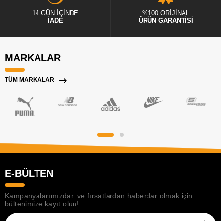
14 GÜN İÇİNDE
%100 ORİJİNAL
İADE
ÜRÜN GARANTİSİ
MARKALAR
TÜM MARKALAR
E-BÜLTEN
Kampanyalarımızdan ve fırsatlardan haberdar olmak için
bültenimize kayıt olun!