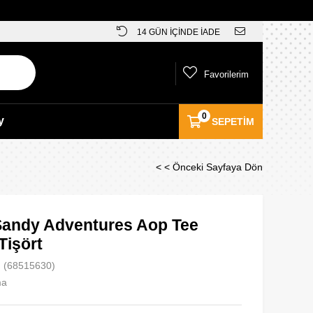
14 GÜN İÇİNDE İADE
Favorilerim
0
y
SEPETIM
< < Önceki Sayfaya Dön
andy Adventures Aop Tee
Tişört
(68515630)
ma