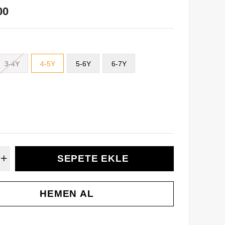
00
3-4Y
4-5Y
5-6Y
6-7Y