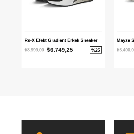
Rs-X Efekt Gradient Erkek Sneaker
₺6.749,25
₺8.999,00
₺5.400,0
%25