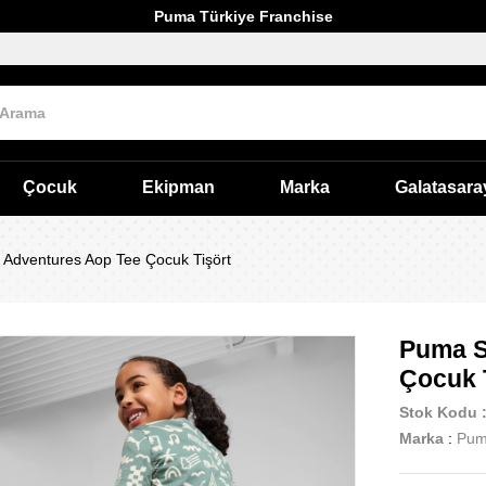
Puma Türkiye Franchise
Çocuk
Ekipman
Marka
Galatasara
Adventures Aop Tee Çocuk Tişört
Puma S
Çocuk 
Stok Kodu
Marka
:
Pu