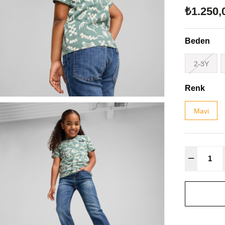
₺1.250,
Beden
2-3Y
Renk
Mavi