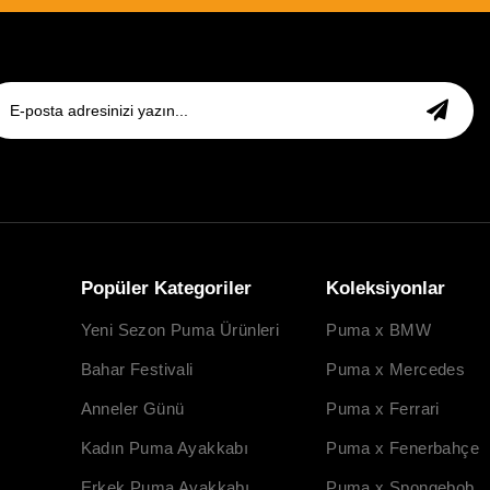
Popüler Kategoriler
Koleksiyonlar
Yeni Sezon Puma Ürünleri
Puma x BMW
Bahar Festivali
Puma x Mercedes
Anneler Günü
Puma x Ferrari
Kadın Puma Ayakkabı
Puma x Fenerbahçe
Erkek Puma Ayakkabı
Puma x Spongebob