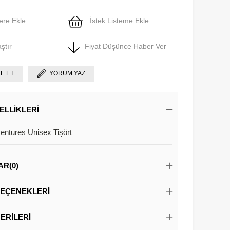
ere Ekle
İstek Listeme Ekle
ştır
Fiyat Düşünce Haber Ver
YE ET
YORUM YAZ
ELLIKLERI
ntures Unisex Tişört
AR
(0)
EÇENEKLERI
ERILERI