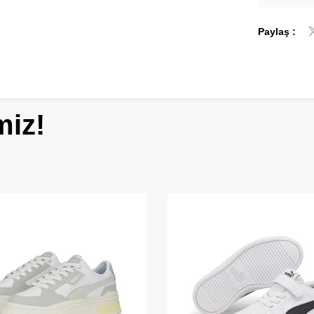
Paylaş :
miz!