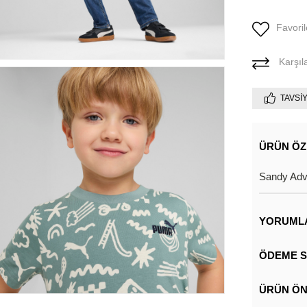
Favoril
Karşıla
TAVSI
ÜRÜN ÖZ
Sandy Adve
YORUML
ÖDEME S
ÜRÜN ÖN