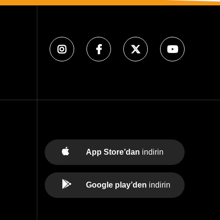
App Store’dan
indirin
Google play’den
indirin