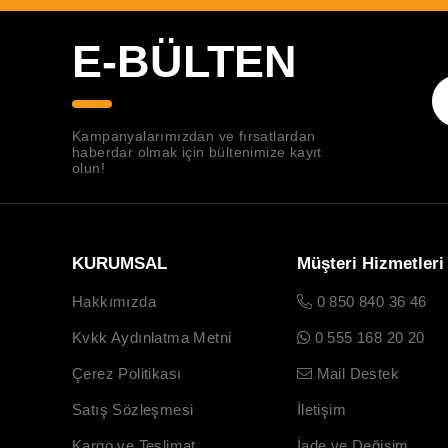
E-BÜLTEN
Kampanyalarımızdan ve fırsatlardan
haberdar olmak için bültenimize kayıt
olun!
KURUMSAL
Müşteri Hizmetleri
Hakkımızda
0 850 840 36 46
Kvkk Aydınlatma Metni
0 555 168 20 20
Çerez Politikası
Mail Destek
Satış Sözleşmesi
İletişim
Kargo ve Teslimat
İade ve Değişim