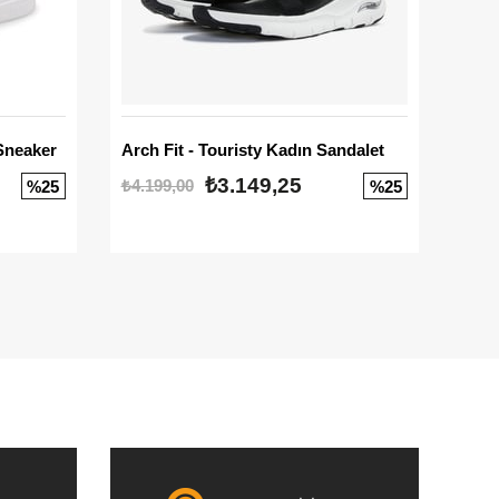
Sneaker
Arch Fit - Touristy Kadın Sandalet
Big
₺3.149,25
₺4.199,00
₺3.1
%25
%25