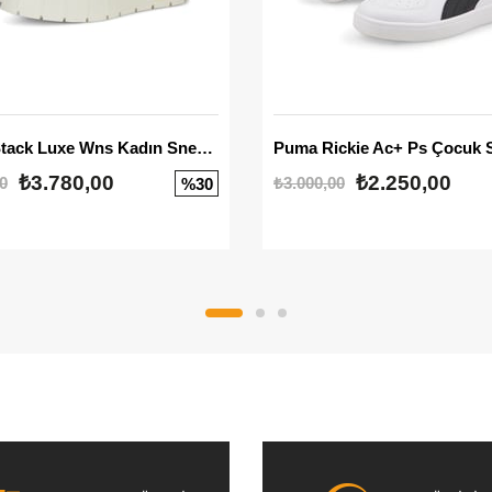
Mayze Stack Luxe Wns Kadın Sneaker
Puma Rickie Ac+ Ps Çocuk 
₺3.780,00
₺2.250,00
0
₺3.000,00
%30