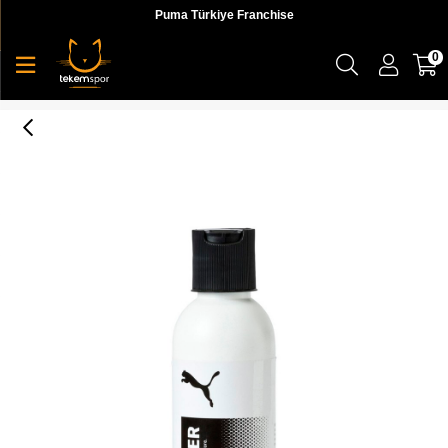
Puma Türkiye Franchise
0
Puma Shoe Care Athletic Cleaner Ayakkabı Temizleyici - 05309801