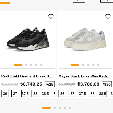
Rs-X Efekt Gradient Erkek Sneaker
Mayze Stack Luxe Wns Kadın Sneaker
₺6.749,25
₺3.780,00
₺8.999,00
₺5.400,00
%25
%30
36
37
37,5
38
38,5
39
36
40
37
40,5
37,5
41
38
42
38,5
42,5
3