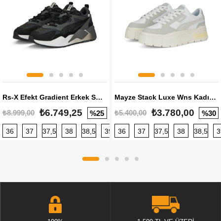
Rs-X Efekt Gradient Erkek Sneaker
Mayze Stack Luxe Wns Kadın Sneaker
₺6.749,25
₺3.780,00
₺8.999,00
₺5.400,00
%25
%30
36
37
37,5
38
38,5
39
36
40
37
40,5
37,5
41
38
42
38,5
42,5
3