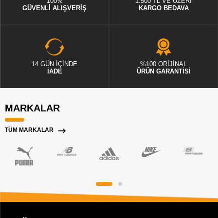
100%
1.500 TL VE ÜZERİ
GÜVENLİ ALIŞVERİŞ
KARGO BEDAVA
14 GÜN İÇİNDE
%100 ORİJİNAL
İADE
ÜRÜN GARANTİSİ
MARKALAR
TÜM MARKALAR