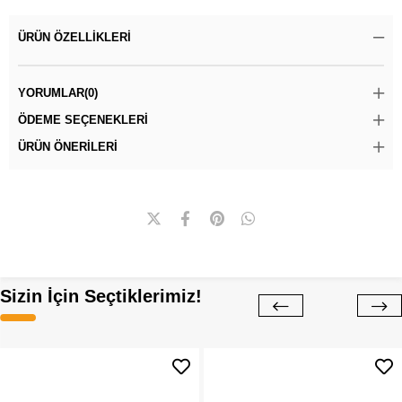
ÜRÜN ÖZELLIKLERI
YORUMLAR
(0)
ÖDEME SEÇENEKLERI
ÜRÜN ÖNERILERI
Sizin İçin Seçtiklerimiz!