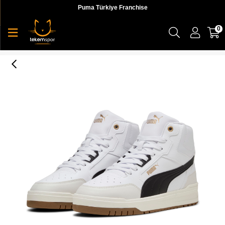
Puma Türkiye Franchise
0
Puma Shuffle Downtown Mid Unisex Yetişkin Sneaker