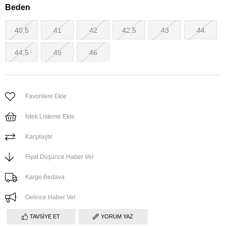
Beden
40,5
41
42
42,5
43
44
44,5
45
46
Favorilere Ekle
İstek Listeme Ekle
Karşılaştır
Fiyat Düşünce Haber Ver
Kargo Bedava
Gelince Haber Ver
TAVSIYE ET
YORUM YAZ