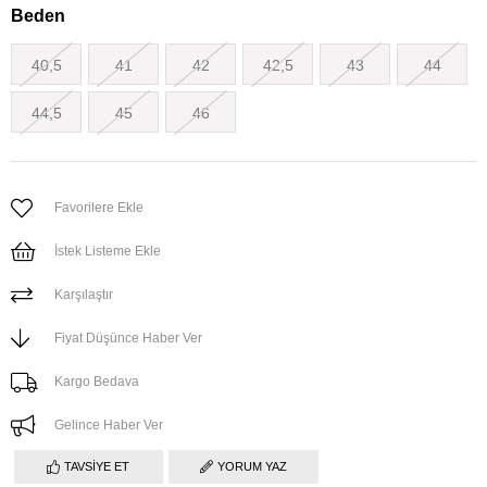
Beden
40,5
41
42
42,5
43
44
44,5
45
46
Favorilere Ekle
İstek Listeme Ekle
Karşılaştır
Fiyat Düşünce Haber Ver
Kargo Bedava
Gelince Haber Ver
TAVSIYE ET
YORUM YAZ