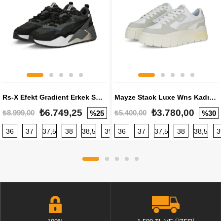
Rs-X Efekt Gradient Erkek Sneaker
Mayze Stack Luxe Wns Kadın Sneaker
₺6.749,25
₺3.780,00
₺8.999,00
₺5.400,00
%25
%30
36
37
37,5
38
38,5
39
36
40
37
40,5
37,5
41
38
42
38,5
42,5
3