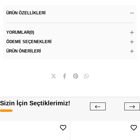
ÜRÜN ÖZELLIKLERI
YORUMLAR
(0)
ÖDEME SEÇENEKLERI
ÜRÜN ÖNERILERI
Sizin İçin Seçtiklerimiz!