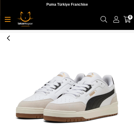
Puma Türkiye Franchise
0
Puma Shuffle Downtown Og Unisex Yetişkin Sneaker