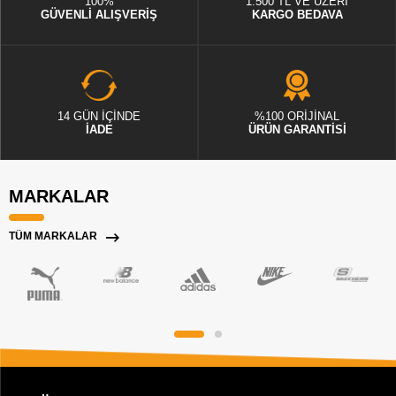
100%
1.500 TL VE ÜZERİ
GÜVENLİ ALIŞVERİŞ
KARGO BEDAVA
14 GÜN İÇİNDE
%100 ORİJİNAL
İADE
ÜRÜN GARANTİSİ
MARKALAR
TÜM MARKALAR