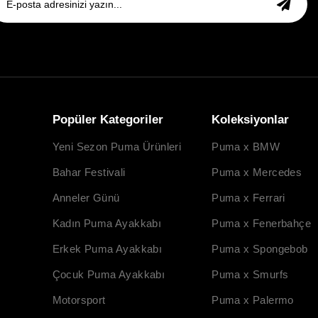
Popüler Kategoriler
Koleksiyonlar
Yeni Sezon Puma Ürünleri
Puma x BMW
Bahar Festivali
Puma x Mercedes
Anneler Günü
Puma x Ferrari
Kadın Puma Ayakkabı
Puma x Fenerbahçe
Erkek Puma Ayakkabı
Puma x Spongebob
Çocuk Puma Ayakkabı
Puma x Smurfs
Motorsport
Puma x Palermo