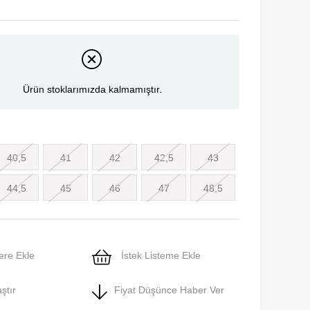
Ürün stoklarımızda kalmamıştır.
40,5
41
42
42,5
43
44,5
45
46
47
48,5
ere Ekle
İstek Listeme Ekle
ştır
Fiyat Düşünce Haber Ver