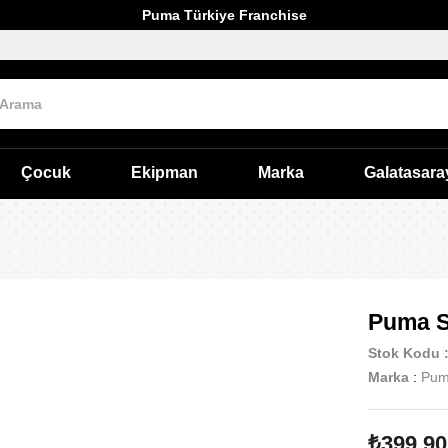
Puma Türkiye Franchise
Çocuk
Ekipman
Marka
Galatasara
Puma 
Stok Kodu
Marka
:
Pu
₺399,90