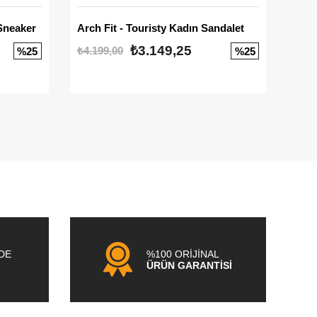
Sneaker
Arch Fit - Touristy Kadın Sandalet
Big
₺3.149,25
₺4.199,00
₺3.1
%25
%25
NDE
%100 ORİJİNAL
ÜRÜN GARANTİSİ