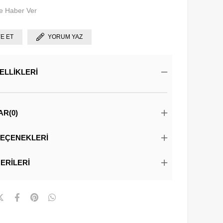
e Haber Ver
YE ET
YORUM YAZ
ELLIKLERI
AR
(0)
EÇENEKLERI
ERILERI