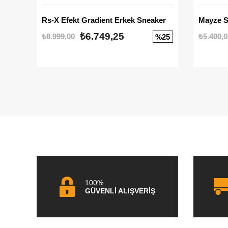
Rs-X Efekt Gradient Erkek Sneaker
₺6.749,25
₺8.999,00
₺5.400,0
%25
100%
GÜVENLİ ALIŞVERİŞ