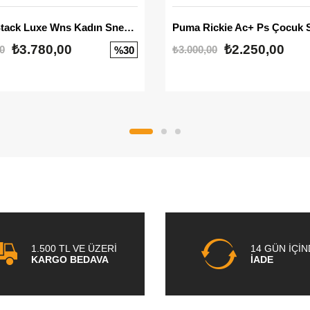
Mayze Stack Luxe Wns Kadın Sneaker
Puma Rickie Ac+ Ps Çocuk 
₺3.780,00
₺2.250,00
0
₺3.000,00
%30
1.500 TL VE ÜZERİ
14 GÜN İÇİ
KARGO BEDAVA
İADE