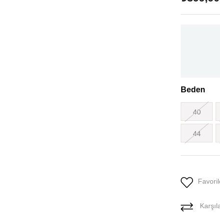
Beden
40
44
Favoril
Karşıla