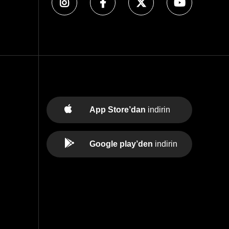
App Store’dan
indirin
Google play’den
indirin