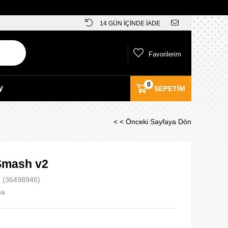
14 GÜN İÇİNDE İADE
Favorilerim
0
y
SEPETIM
< < Önceki Sayfaya Dön
Smash v2
(36498946)
ma