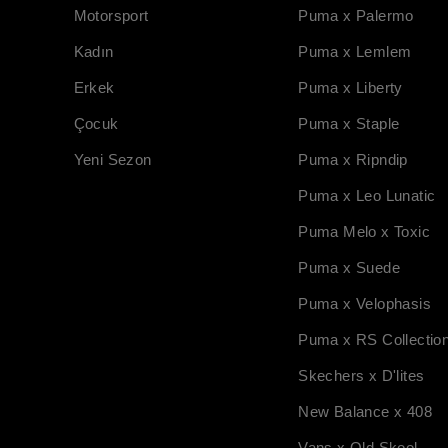
Motorsport
Puma x Palermo
Kadın
Puma x Lemlem
Erkek
Puma x Liberty
Çocuk
Puma x Staple
Yeni Sezon
Puma x Ripndip
Puma x Leo Lunatic
Puma Melo x Toxic
Puma x Suede
Puma x Velophasis
Puma x RS Collectio
Skechers x D'lites
New Balance x 408
Vans x Old Skool