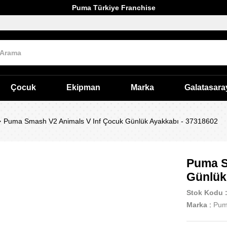
Puma Türkiye Franchise
Çocuk
Ekipman
Marka
Galatasara
Puma Smash V2 Animals V Inf Çocuk Günlük Ayakkabı - 37318602
Puma S
Günlük
Stok Kodu
Marka
:
Pu