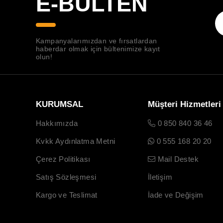
E-BÜLTEN
Kampanyalarımızdan ve fırsatlardan
haberdar olmak için bültenimize kayıt
olun!
KURUMSAL
Müşteri Hizmetleri
Hakkımızda
0 850 840 36 46
Kvkk Aydınlatma Metni
0 555 168 20 20
Çerez Politikası
Mail Destek
Satış Sözleşmesi
İletişim
Kargo ve Teslimat
İade ve Değişim