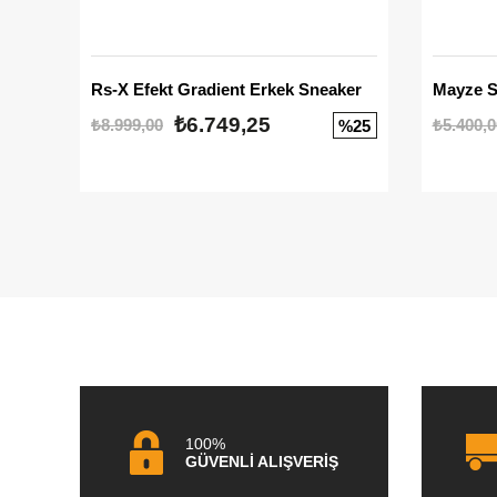
Rs-X Efekt Gradient Erkek Sneaker
₺6.749,25
₺8.999,00
₺5.400,0
%25
100%
GÜVENLİ ALIŞVERİŞ