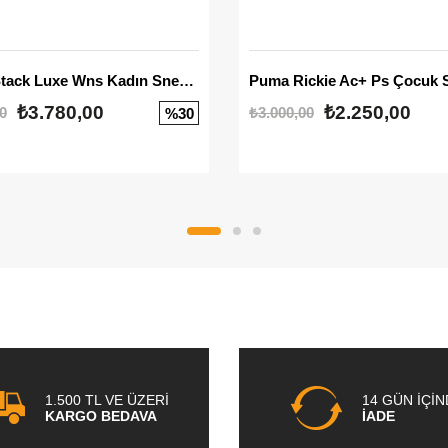
Mayze Stack Luxe Wns Kadın Sneaker
Puma Rickie Ac+ Ps Çocuk 
₺3.780,00
₺2.250,00
0
₺3.000,00
%30
1.500 TL VE ÜZERİ
14 GÜN İÇİ
KARGO BEDAVA
İADE