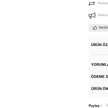
Karşıla
Gelinc
TAVSI
ÜRÜN ÖZ
YORUML
ÖDEME S
ÜRÜN ÖN
Paylaş :