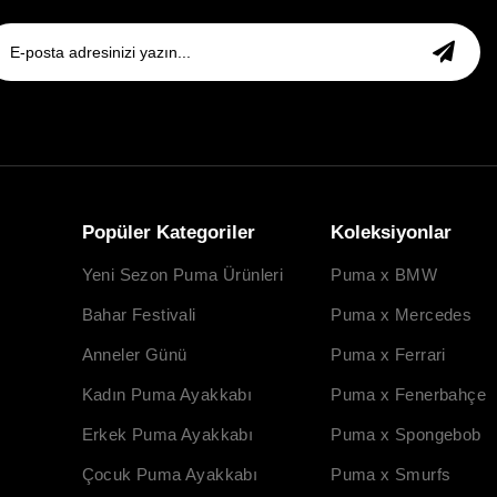
Popüler Kategoriler
Koleksiyonlar
Yeni Sezon Puma Ürünleri
Puma x BMW
Bahar Festivali
Puma x Mercedes
Anneler Günü
Puma x Ferrari
Kadın Puma Ayakkabı
Puma x Fenerbahçe
Erkek Puma Ayakkabı
Puma x Spongebob
Çocuk Puma Ayakkabı
Puma x Smurfs