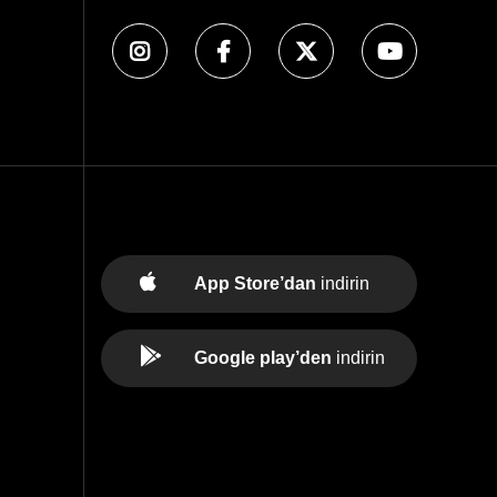
App Store’dan
indirin
Google play’den
indirin