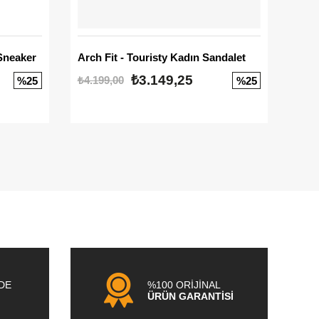
Sneaker
Arch Fit - Touristy Kadın Sandalet
Big
₺3.149,25
₺4.199,00
₺3.1
%25
%25
NDE
%100 ORİJİNAL
ÜRÜN GARANTİSİ