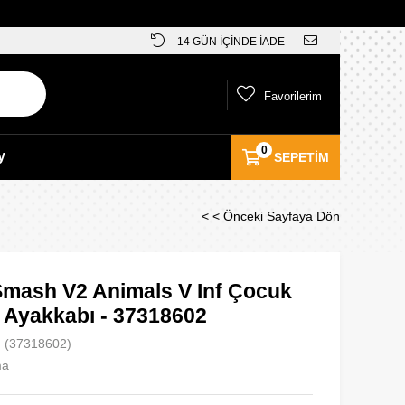
14 GÜN İÇİNDE İADE
Favorilerim
0
y
SEPETIM
< < Önceki Sayfaya Dön
mash V2 Animals V Inf Çocuk
 Ayakkabı - 37318602
(37318602)
ma