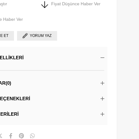
ştır
Fiyat Düşünce Haber Ver
e Haber Ver
YE ET
YORUM YAZ
ELLIKLERI
AR
(0)
EÇENEKLERI
ERILERI