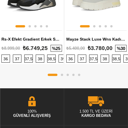
Rs-X Efekt Gradient Erkek Sneaker
Mayze Stack Luxe Wns Kadın Sneaker
₺6.749,25
₺3.780,00
₺8.999,00
₺5.400,00
%25
%30
36
37
37,5
38
38,5
39
36
40
37
40,5
37,5
41
38
42
38,5
42,5
3
100%
1.500 TL VE ÜZERİ
GÜVENLİ ALIŞVERİŞ
KARGO BEDAVA