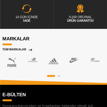
14 GÜN İÇİNDE
%100 ORİJİNAL
İADE
ÜRÜN GARANTİSİ
MARKALAR
TÜM MARKALAR
E-BÜLTEN
Kampanyalarımızdan ve fırsatlardan haberdar olmak için