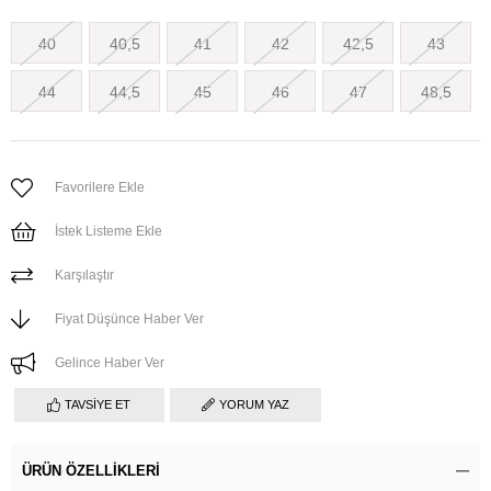
40
40,5
41
42
42,5
43
44
44,5
45
46
47
48,5
Favorilere Ekle
İstek Listeme Ekle
Karşılaştır
Fiyat Düşünce Haber Ver
Gelince Haber Ver
TAVSIYE ET
YORUM YAZ
ÜRÜN ÖZELLIKLERI