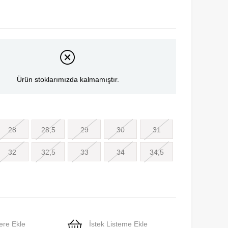
Ürün stoklarımızda kalmamıştır.
28
28,5
29
30
31
32
32,5
33
34
34,5
ere Ekle
İstek Listeme Ekle