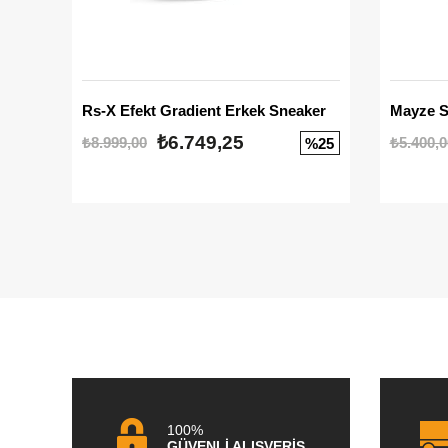
Rs-X Efekt Gradient Erkek Sneaker
₺6.749,25
₺8.999,00
₺5.400,0
%25
100%
GÜVENLİ ALIŞVERİŞ