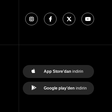
App Store’dan
indirin
Google play’den
indirin