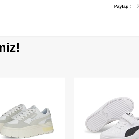
Paylaş :
miz!