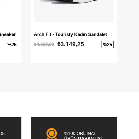
Sneaker
Arch Fit - Touristy Kadın Sandalet
Big
₺3.149,25
₺4.199,00
₺3.1
%25
%25
NDE
%100 ORİJİNAL
ÜRÜN GARANTİSİ