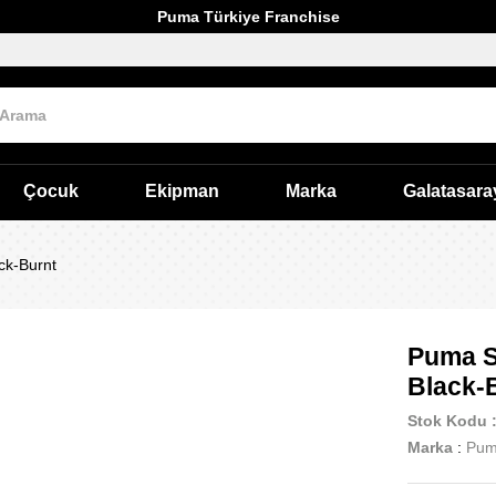
Puma Türkiye Franchise
Çocuk
Ekipman
Marka
Galatasara
k-Burnt
Puma S
Black-
Stok Kodu
Marka
:
Pu