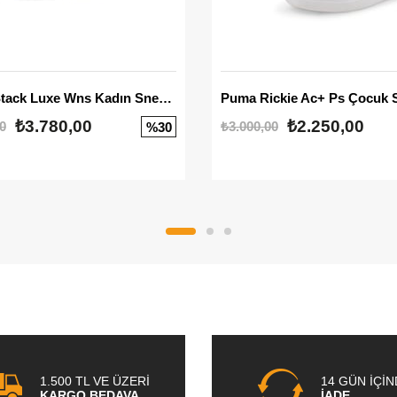
Mayze Stack Luxe Wns Kadın Sneaker
Puma Rickie Ac+ Ps Çocuk 
₺3.780,00
₺2.250,00
0
₺3.000,00
%30
1.500 TL VE ÜZERİ
14 GÜN İÇİ
KARGO BEDAVA
İADE