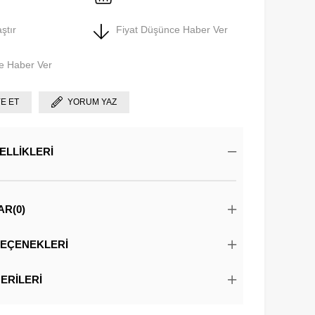
ştır
Fiyat Düşünce Haber Ver
e Haber Ver
YE ET
YORUM YAZ
ELLIKLERI
AR
(0)
EÇENEKLERI
ERILERI