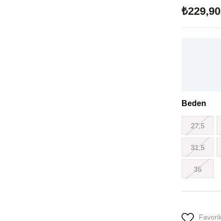
₺229,90
Beden
27,5
31,5
35
Favoril