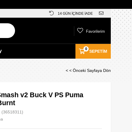
14 GÜN İÇİNDE İADE
Favorilerim
0
y
SEPETIM
< < Önceki Sayfaya Dön
mash v2 Buck V PS Puma
Burnt
(36518311)
ma