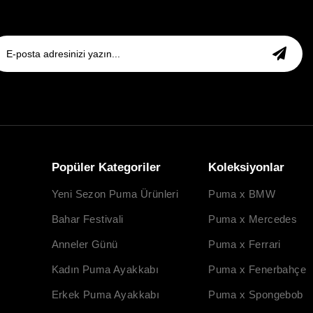
Popüler Kategoriler
Koleksiyonlar
Yeni Sezon Puma Ürünleri
Puma x BMW
Bahar Festivali
Puma x Mercedes
Anneler Günü
Puma x Ferrari
Kadın Puma Ayakkabı
Puma x Fenerbahçe
Erkek Puma Ayakkabı
Puma x Spongebob