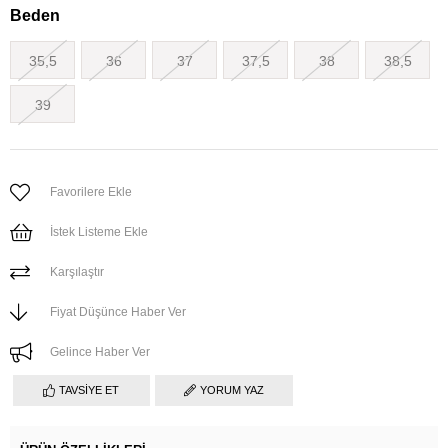
Beden
35,5
36
37
37,5
38
38,5
39
Favorilere Ekle
İstek Listeme Ekle
Karşılaştır
Fiyat Düşünce Haber Ver
Gelince Haber Ver
TAVSIYE ET
YORUM YAZ