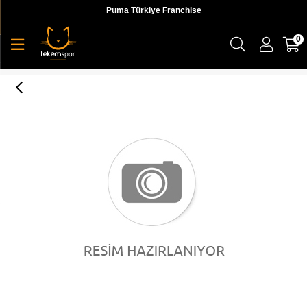
Puma Türkiye Franchise
0
Puma Smash V2 L Jr Erkek Günlük Ayakkabı - 36517002