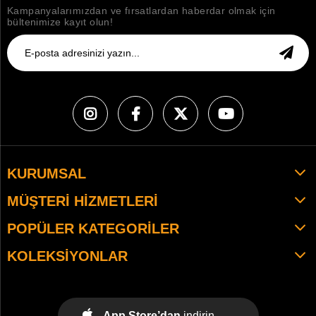
Kampanyalarımızdan ve fırsatlardan haberdar olmak için
bültenimize kayıt olun!
KURUMSAL
MÜŞTERI HIZMETLERI
POPÜLER KATEGORILER
KOLEKSIYONLAR
App Store’dan
indirin