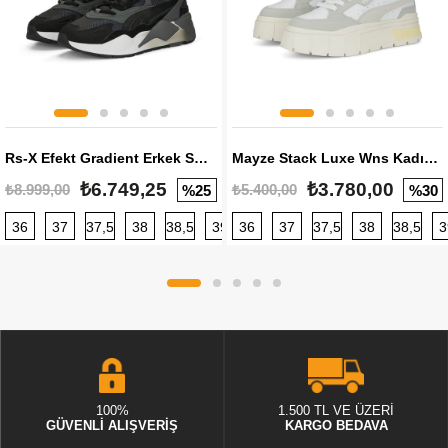
Rs-X Efekt Gradient Erkek Sneaker
Mayze Stack Luxe Wns Kadın Sneaker
₺6.749,25
₺3.780,00
₺8.999,00
₺5.400,00
%25
%30
36
37
37,5
38
38,5
39
36
40
37
40,5
37,5
41
38
42
38,5
42,5
3
100%
1.500 TL VE ÜZERİ
GÜVENLİ ALIŞVERİŞ
KARGO BEDAVA