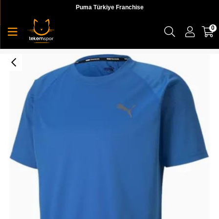
Puma Türkiye Franchise
0
Puma Ss Tech Tee Erkek Üst & T-shirt - 51838911