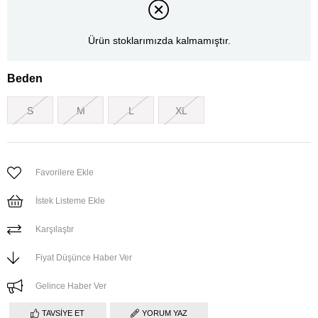
Ürün stoklarımızda kalmamıştır.
Beden
S
M
L
XL
Favorilere Ekle
İstek Listeme Ekle
Karşılaştır
Fiyat Düşünce Haber Ver
Gelince Haber Ver
TAVSIYE ET
YORUM YAZ