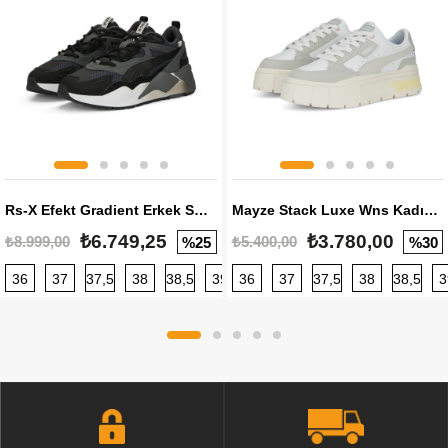
Rs-X Efekt Gradient Erkek Sneaker
Mayze Stack Luxe Wns Kadın Sneaker
₺6.749,25
₺3.780,00
₺8.999,00
₺5.400,00
%25
%30
36
37
37,5
38
38,5
39
36
40
37
40,5
37,5
41
38
42
38,5
42,5
3