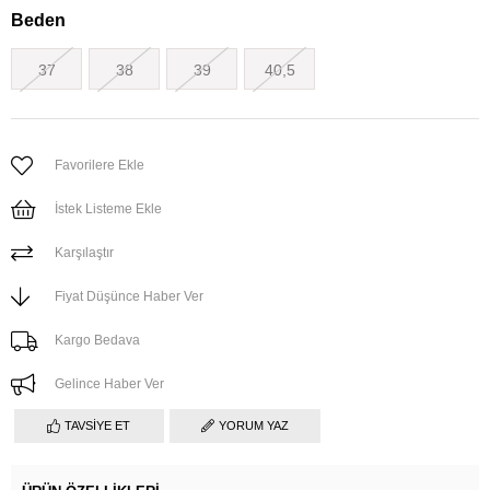
Beden
37
38
39
40,5
Favorilere Ekle
İstek Listeme Ekle
Karşılaştır
Fiyat Düşünce Haber Ver
Kargo Bedava
Gelince Haber Ver
TAVSIYE ET
YORUM YAZ