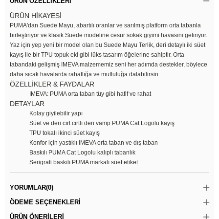
ÜRÜN ÖZELLIKLERI
ÜRÜN HİKAYESİ
PUMA'dan Suede Mayu, abartılı oranlar ve sarılmış platform orta tabanla
birleştiriyor ve klasik Suede modeline cesur sokak giyimi havasını getiriyor.
Yaz için yep yeni bir model olan bu Suede Mayu Terlik, deri detaylı iki süet
kayış ile bir TPU topuk eki gibi lüks tasarım öğelerine sahiptir. Orta
tabandaki gelişmiş IMEVA malzememiz seni her adımda destekler, böylece
daha sıcak havalarda rahatlığa ve mutluluğa dalabilirsin.
ÖZELLİKLER & FAYDALAR
IMEVA: PUMA orta taban tüy gibi hafif ve rahat
DETAYLAR
Kolay giyilebilir yapı
Süet ve deri cırt cırtlı deri vamp PUMA Cat Logolu kayış
TPU tokalı ikinci süet kayış
Konfor için yastıklı IMEVA orta taban ve dış taban
Baskılı PUMA Cat Logolu kalıplı tabanlık
Serigrafi baskılı PUMA markalı süet etiket
YORUMLAR
(0)
ÖDEME SEÇENEKLERI
ÜRÜN ÖNERILERI