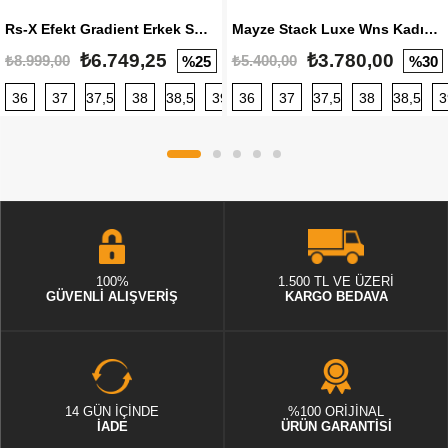
Rs-X Efekt Gradient Erkek Sneaker
Mayze Stack Luxe Wns Kadın Sneaker
₺6.749,25
₺3.780,00
₺8.999,00
₺5.400,00
%25
%30
36
37
37,5
38
38,5
39
36
40
37
40,5
37,5
41
38
42
38,5
42,5
3
100%
1.500 TL VE ÜZERİ
GÜVENLİ ALIŞVERİŞ
KARGO BEDAVA
14 GÜN İÇİNDE
%100 ORİJİNAL
İADE
ÜRÜN GARANTİSİ