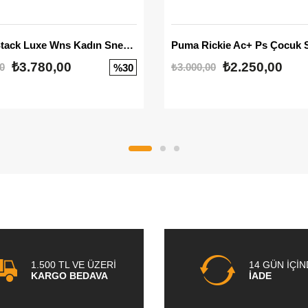
Mayze Stack Luxe Wns Kadın Sneaker
Puma Rickie Ac+ Ps Çocuk 
₺3.780,00
₺2.250,00
0
₺3.000,00
%30
1.500 TL VE ÜZERİ
14 GÜN İÇİ
KARGO BEDAVA
İADE