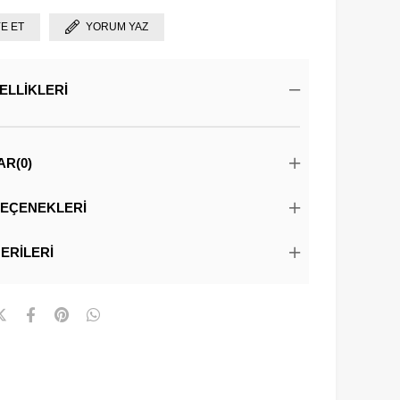
YE ET
YORUM YAZ
ELLIKLERI
AR
(0)
EÇENEKLERI
ERILERI