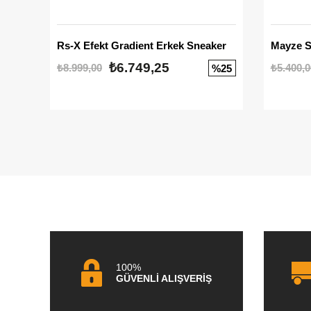
Rs-X Efekt Gradient Erkek Sneaker
₺6.749,25
₺8.999,00
₺5.400,0
%25
100%
GÜVENLİ ALIŞVERİŞ