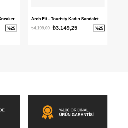
Sneaker
Arch Fit - Touristy Kadın Sandalet
Big
₺3.149,25
₺4.199,00
₺3.1
%25
%25
NDE
%100 ORİJİNAL
ÜRÜN GARANTİSİ