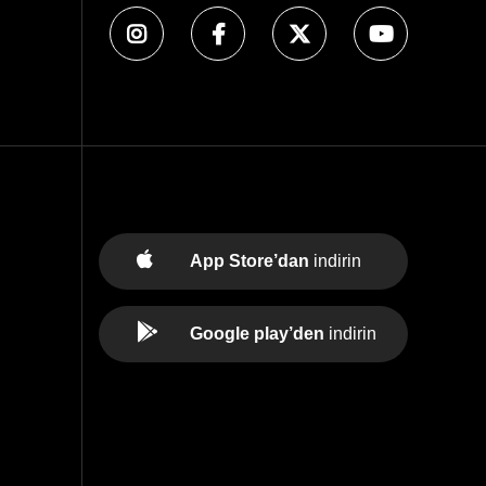
App Store’dan
indirin
Google play’den
indirin