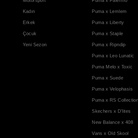
Motorsport
Puma x Palermo
Kadın
Puma x Lemlem
Erkek
Puma x Liberty
Çocuk
Puma x Staple
Yeni Sezon
Puma x Ripndip
Puma x Leo Lunatic
Puma Melo x Toxic
Puma x Suede
Puma x Velophasis
Puma x RS Collectio
Skechers x D'lites
New Balance x 408
Vans x Old Skool