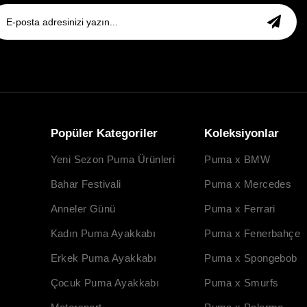
Popüler Kategoriler
Koleksiyonlar
Yeni Sezon Puma Ürünleri
Puma x BMW
Bahar Festivali
Puma x Mercedes
Anneler Günü
Puma x Ferrari
Kadın Puma Ayakkabı
Puma x Fenerbahçe
Erkek Puma Ayakkabı
Puma x Spongebob
Çocuk Puma Ayakkabı
Puma x Smurfs