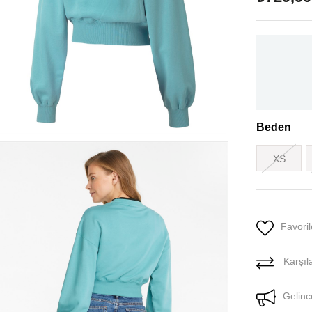
Beden
XS
Favoril
Karşıla
Gelinc