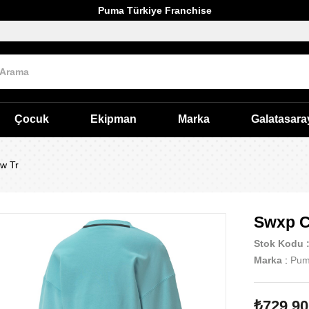
Puma Türkiye Franchise
Çocuk
Ekipman
Marka
Galatasara
w Tr
Swxp C
Stok Kodu
Marka
:
Pu
₺729,90