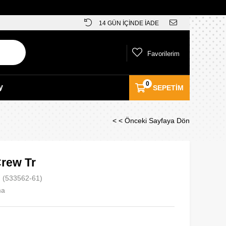
14 GÜN İÇİNDE İADE
Favorilerim
0
y
SEPETIM
< < Önceki Sayfaya Dön
rew Tr
(533562-61)
ma