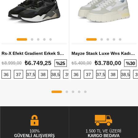
Rs-X Efekt Gradient Erkek Sneaker
Mayze Stack Luxe Wns Kadın Sneaker
₺6.749,25
₺3.780,00
₺8.999,00
₺5.400,00
%25
%30
36
37
37,5
38
38,5
39
36
40
37
40,5
37,5
41
38
42
38,5
42,5
3
100%
1.500 TL VE ÜZERİ
GÜVENLİ ALIŞVERİŞ
KARGO BEDAVA