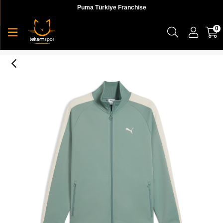
Puma Türkiye Franchise
0
Puma T7 ALWAYS ON Track Jacket DK Erkek Ceket