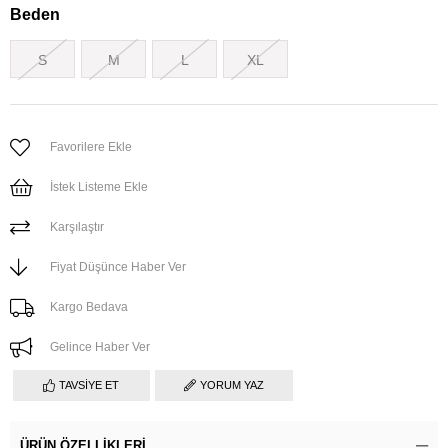
Beden
S
M
L
XL
Favorilere Ekle
İstek Listeme Ekle
Karşılaştır
Fiyat Düşünce Haber Ver
Kargo Bedava
Gelince Haber Ver
TAVSIYE ET
YORUM YAZ
ÜRÜN ÖZELLIKLERI