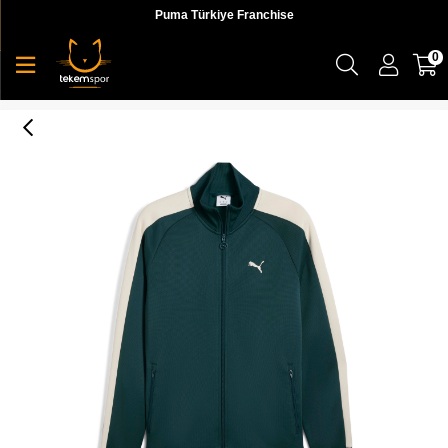
Puma Türkiye Franchise
0
Puma T7 Always On Track Jacket Erkek Yetişkin Ceket