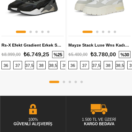
Rs-X Efekt Gradient Erkek Sneaker
Mayze Stack Luxe Wns Kadın Sneaker
₺6.749,25
₺3.780,00
₺8.999,00
₺5.400,00
%25
%30
36
37
37,5
38
38,5
39
36
40
37
40,5
37,5
41
38
42
38,5
42,5
3
100%
1.500 TL VE ÜZERİ
GÜVENLİ ALIŞVERİŞ
KARGO BEDAVA