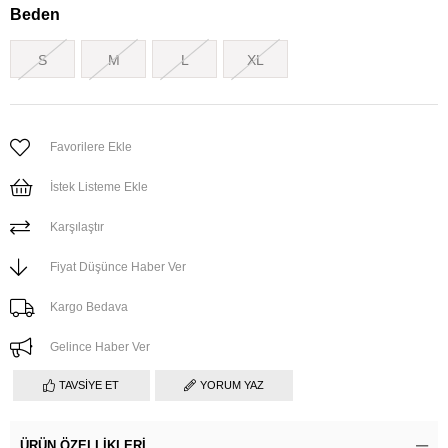
Beden
S
M
L
XL
Favorilere Ekle
İstek Listeme Ekle
Karşılaştır
Fiyat Düşünce Haber Ver
Kargo Bedava
Gelince Haber Ver
TAVSIYE ET
YORUM YAZ
ÜRÜN ÖZELLIKLERI