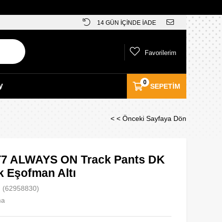
14 GÜN İÇİNDE İADE
Favorilerim
0
y
SEPETIM
< < Önceki Sayfaya Dön
7 ALWAYS ON Track Pants DK
k Eşofman Altı
(62958830)
ma