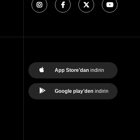
App Store’dan
indirin
Google play’den
indirin