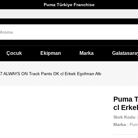
Puma Türkiye Franchise
Çocuk
Ekipman
Marka
Galatasara
 ALWAYS ON Track Pants DK cl Erkek Eşofman Altı
Puma T
cl Erke
Stok Kodu
Marka
:
Pu