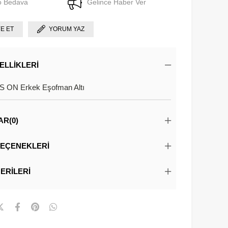
o Bedava
Gelince Haber Ver
YE ET
YORUM YAZ
ELLIKLERI
 ON Erkek Eşofman Altı
AR
(0)
EÇENEKLERI
ERILERI