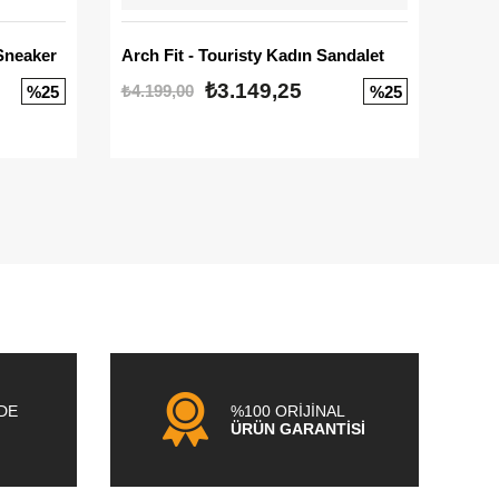
Sneaker
Arch Fit - Touristy Kadın Sandalet
Big
₺3.149,25
₺4.199,00
₺3.1
%25
%25
NDE
%100 ORİJİNAL
ÜRÜN GARANTİSİ