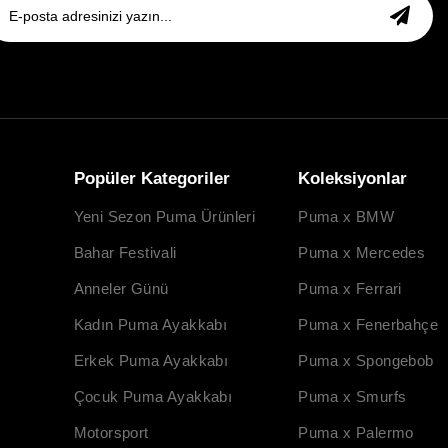
Popüler Kategoriler
Koleksiyonlar
Yeni Sezon Puma Ürünleri
Puma x BMW
Bahar Festivali
Puma x Mercedes
Anneler Günü
Puma x Ferrari
Kadın Puma Ayakkabı
Puma x Fenerbahçe
Erkek Puma Ayakkabı
Puma x Spongebob
Çocuk Puma Ayakkabı
Puma x Smurfs
Motorsport
Puma x Palermo