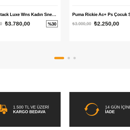
Mayze Stack Luxe Wns Kadın Sneaker
Puma Rickie Ac+ Ps Çocuk 
₺3.780,00
₺2.250,00
0
₺3.000,00
%30
1.500 TL VE ÜZERİ
14 GÜN İÇİ
KARGO BEDAVA
İADE