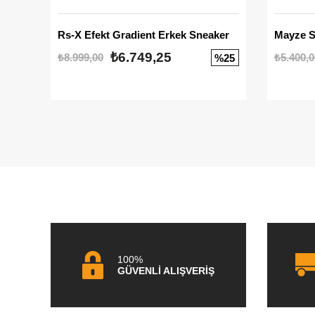
Rs-X Efekt Gradient Erkek Sneaker
₺6.749,25
₺8.999,00
₺5.400,0
%25
100%
GÜVENLİ ALIŞVERİŞ