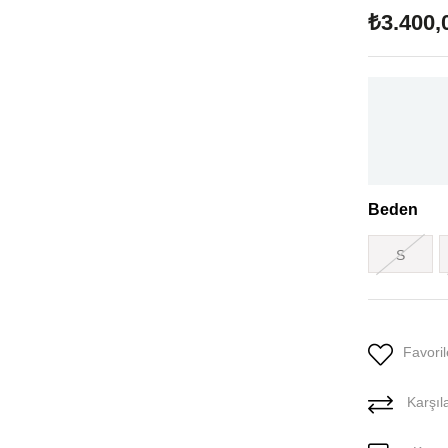
₺3.400,
Beden
S
Favoril
Karşıla