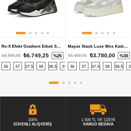
Rs-X Efekt Gradient Erkek Sneaker
Mayze Stack Luxe Wns Kadın Sneaker
₺6.749,25
₺3.780,00
₺8.999,00
₺5.400,00
%25
%30
36
37
37,5
38
38,5
39
36
40
37
40,5
37,5
41
38
42
38,5
42,5
3
100%
1.500 TL VE ÜZERİ
GÜVENLİ ALIŞVERİŞ
KARGO BEDAVA