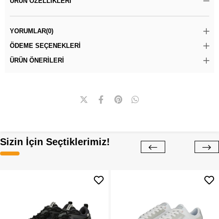
ÜRÜN ÖZELLIKLERI
YORUMLAR
(0)
ÖDEME SEÇENEKLERI
ÜRÜN ÖNERILERI
Sizin İçin Seçtiklerimiz!