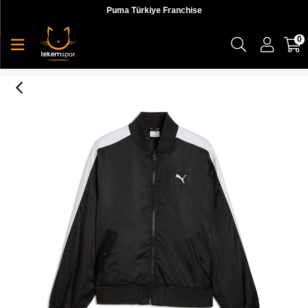
Puma Türkiye Franchise
0
Puma T7 Bomber Jacket Unisex Yetişkin Ceket