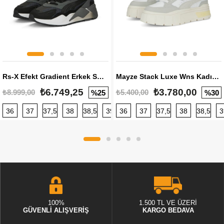
Rs-X Efekt Gradient Erkek Sneaker
Mayze Stack Luxe Wns Kadın Sneaker
₺6.749,25
₺3.780,00
₺8.999,00
₺5.400,00
%25
%30
36
37
37,5
38
38,5
39
36
40
37
40,5
37,5
41
38
42
38,5
42,5
3
100%
1.500 TL VE ÜZERİ
GÜVENLİ ALIŞVERİŞ
KARGO BEDAVA