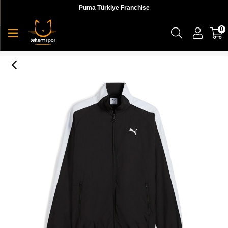
Puma Türkiye Franchise
0
Puma T7 Oversized Track Jacket Unisex Yetişkin Ceket