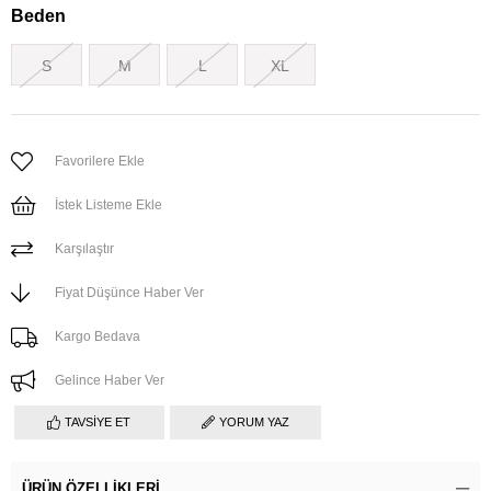
Beden
S
M
L
XL
Favorilere Ekle
İstek Listeme Ekle
Karşılaştır
Fiyat Düşünce Haber Ver
Kargo Bedava
Gelince Haber Ver
TAVSIYE ET
YORUM YAZ
ÜRÜN ÖZELLIKLERI