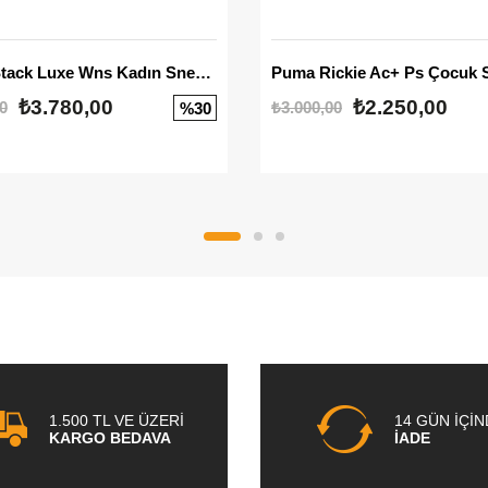
Mayze Stack Luxe Wns Kadın Sneaker
Puma Rickie Ac+ Ps Çocuk 
₺3.780,00
₺2.250,00
0
₺3.000,00
%30
1.500 TL VE ÜZERİ
14 GÜN İÇİ
KARGO BEDAVA
İADE