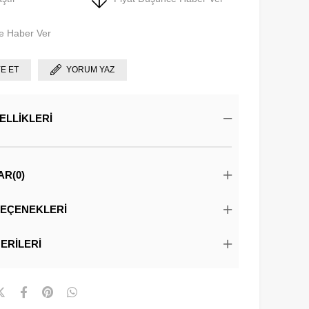
e Haber Ver
YE ET
YORUM YAZ
ELLIKLERI
AR
(0)
EÇENEKLERI
ERILERI