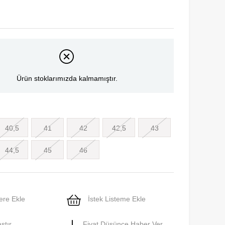
Ürün stoklarımızda kalmamıştır.
40,5
41
42
42,5
43
44,5
45
46
ere Ekle
İstek Listeme Ekle
ştır
Fiyat Düşünce Haber Ver