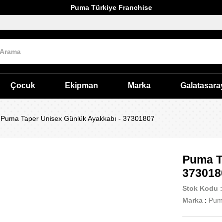
Puma Türkiye Franchise
Çocuk
Ekipman
Marka
Galatasara
Puma Taper Unisex Günlük Ayakkabı - 37301807
Puma T
373018
Stok Kodu
Marka
:
Pu