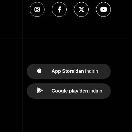
App Store’dan
indirin
Google play’den
indirin