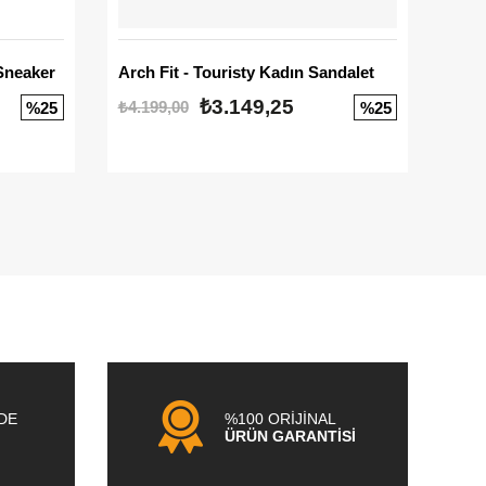
Sneaker
Arch Fit - Touristy Kadın Sandalet
Big
₺3.149,25
₺4.199,00
₺3.1
%25
%25
NDE
%100 ORİJİNAL
ÜRÜN GARANTİSİ