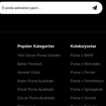
Popüler Kategoriler
Koleksiyonlar
Yeni Sezon Puma Ürünleri
Puma x BMW
Bahar Festivali
Puma x Mercedes
Anneler Günü
Puma x Ferrari
Kadın Puma Ayakkabı
Puma x Fenerbahçe
Erkek Puma Ayakkabı
Puma x Spongebob
Çocuk Puma Ayakkabı
Puma x Smurfs