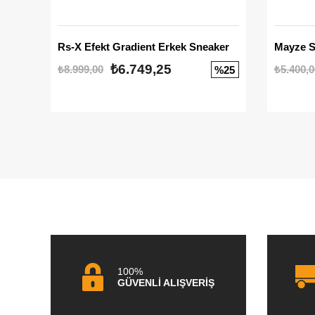
Rs-X Efekt Gradient Erkek Sneaker
₺6.749,25
₺8.999,00
₺5.400,0
%25
100%
GÜVENLİ ALIŞVERİŞ