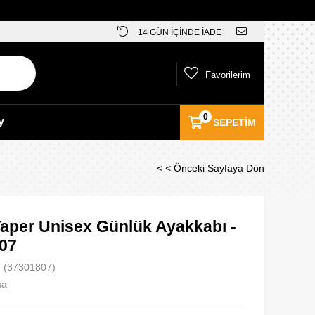
14 GÜN İÇİNDE İADE
Favorilerim
0
y
SEPETIM
< < Önceki Sayfaya Dön
aper Unisex Günlük Ayakkabı -
07
(37301807)
ma