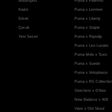
Motorsport
Puma x Palermo
Kadın
Puma x Lemlem
Erkek
Puma x Liberty
Çocuk
Puma x Staple
Yeni Sezon
Puma x Ripndip
Puma x Leo Lunatic
Puma Melo x Toxic
Puma x Suede
Puma x Velophasis
Puma x RS Collectio
Skechers x D'lites
New Balance x 408
Vans x Old Skool