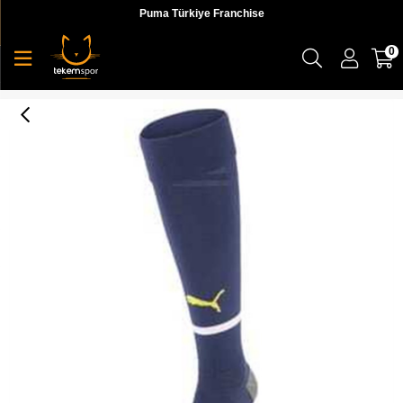
Puma Türkiye Franchise
0
Puma Team Fsk Socks Erkek Mavi Çorap - 76701705