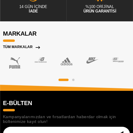
14 GÜN İÇİNDE
%100 ORİJİNAL
İADE
ÜRÜN GARANTİSİ
MARKALAR
TÜM MARKALAR
E-BÜLTEN
Kampanyalarımızdan ve fırsatlardan haberdar olmak için
bültenimize kayıt olun!