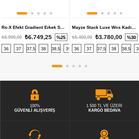
Rs-X Efekt Gradient Erkek Sneaker
Mayze Stack Luxe Wns Kadın Sneaker
₺6.749,25
₺3.780,00
₺8.999,00
₺5.400,00
%25
%30
36
37
37,5
38
38,5
39
36
40
37
40,5
37,5
41
38
42
38,5
42,5
3
100%
1.500 TL VE ÜZERİ
GÜVENLİ ALIŞVERİŞ
KARGO BEDAVA