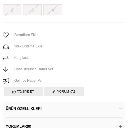
2
3
4
Favorilere Ekle
İstek Listeme Ekle
Karşılaştır
Fiyat Düşünce Haber Ver
Gelince Haber Ver
TAVSIYE ET
YORUM YAZ
ÜRÜN ÖZELLIKLERI
YORUMLAR
(0)