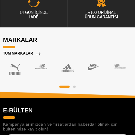
14 GÜN İÇİNDE
%100 ORİJİNAL
İADE
ÜRÜN GARANTİSİ
MARKALAR
TÜM MARKALAR
E-BÜLTEN
Kampanyalarımızdan ve fırsatlardan haberdar olmak için
bültenimize kayıt olun!