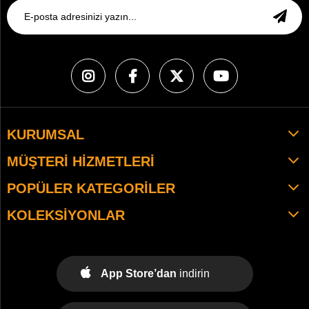
KURUMSAL
MÜŞTERI HIZMETLERI
POPÜLER KATEGORILER
KOLEKSIYONLAR
App Store’dan
indirin