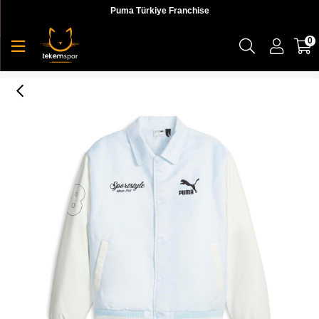
Puma Türkiye Franchise
0
Puma Team Varsity Jacket Erkek Ceket