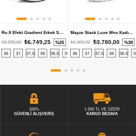
Rs-X Efekt Gradient Erkek Sneaker
Mayze Stack Luxe Wns Kadın Sneaker
₺6.749,25
₺3.780,00
₺8.999,00
₺5.400,00
%25
%30
36
37
37,5
38
38,5
39
36
40
37
40,5
37,5
41
38
42
38,5
42,5
3
100%
1.500 TL VE ÜZERİ
GÜVENLİ ALIŞVERİŞ
KARGO BEDAVA