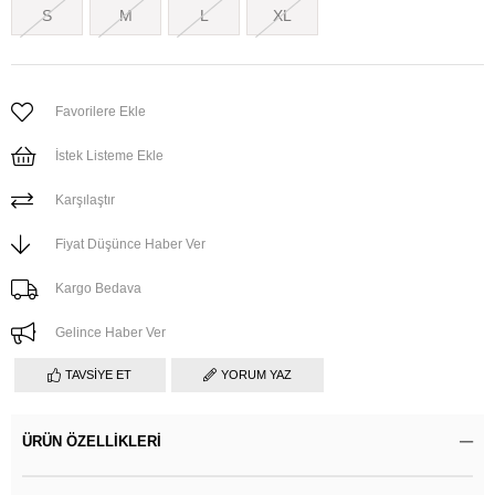
S
M
L
XL
Favorilere Ekle
İstek Listeme Ekle
Karşılaştır
Fiyat Düşünce Haber Ver
Kargo Bedava
Gelince Haber Ver
TAVSIYE ET
YORUM YAZ
ÜRÜN ÖZELLIKLERI