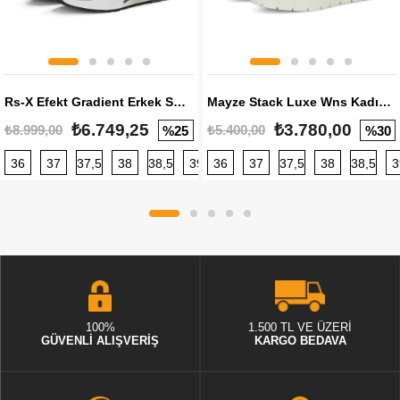
Rs-X Efekt Gradient Erkek Sneaker
Mayze Stack Luxe Wns Kadın Sneaker
₺6.749,25
₺3.780,00
₺8.999,00
₺5.400,00
%25
%30
36
37
37,5
38
38,5
39
36
40
37
40,5
37,5
41
38
42
38,5
42,5
3
100%
1.500 TL VE ÜZERİ
GÜVENLİ ALIŞVERİŞ
KARGO BEDAVA