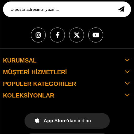
KURUMSAL
MÜŞTERI HIZMETLERI
POPÜLER KATEGORILER
KOLEKSIYONLAR
App Store’dan
indirin