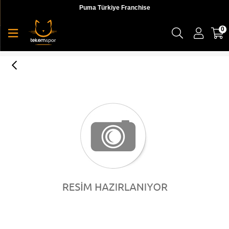
Puma Türkiye Franchise
0
Puma Thunder Distressed Kadın Günlük Ayakkabı - 36997802