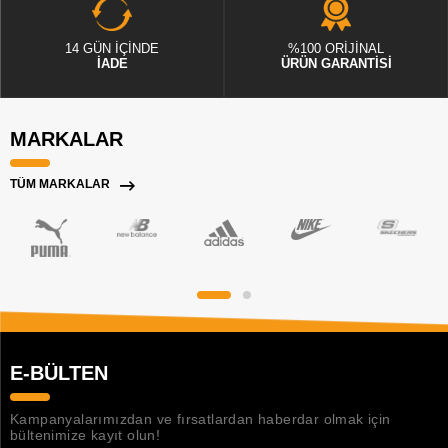
14 GÜN İÇİNDE
%100 ORİJİNAL
İADE
ÜRÜN GARANTİSİ
MARKALAR
TÜM MARKALAR
E-BÜLTEN
Kampanyalarımızdan ve fırsatlardan haberdar olmak için
bültenimize kayıt olun!