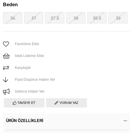
Beden
36
37
37,5
38
38,5
39
Favorilere Ekle
İstek Listeme Ekle
Karşılaştır
Fiyat Düşünce Haber Ver
Gelince Haber Ver
TAVSIYE ET
YORUM YAZ
ÜRÜN ÖZELLIKLERI