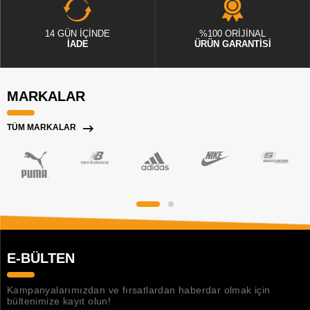
14 GÜN İÇİNDE
%100 ORİJİNAL
İADE
ÜRÜN GARANTİSİ
MARKALAR
TÜM MARKALAR
E-BÜLTEN
Kampanyalarımızdan ve fırsatlardan haberdar olmak için
bültenimize kayıt olun!