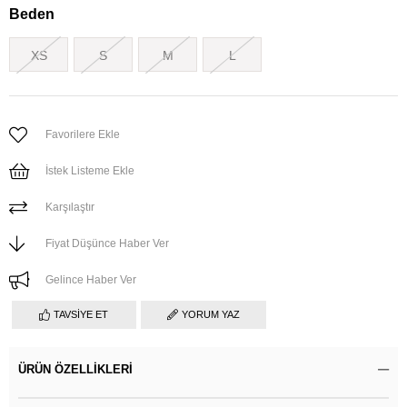
Beden
XS
S
M
L
Favorilere Ekle
İstek Listeme Ekle
Karşılaştır
Fiyat Düşünce Haber Ver
Gelince Haber Ver
TAVSIYE ET
YORUM YAZ
ÜRÜN ÖZELLIKLERI