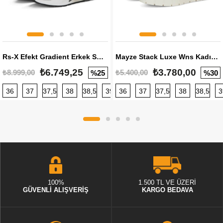
Rs-X Efekt Gradient Erkek Sneaker
Mayze Stack Luxe Wns Kadın Sneaker
₺6.749,25
₺3.780,00
₺8.999,00
₺5.400,00
%25
%30
36
37
37,5
38
38,5
39
36
40
37
40,5
37,5
41
38
42
38,5
42,5
3
100%
1.500 TL VE ÜZERİ
GÜVENLİ ALIŞVERİŞ
KARGO BEDAVA