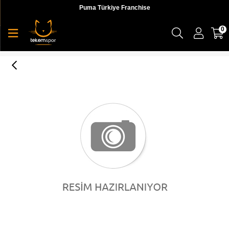
Puma Türkiye Franchise
0
Puma Train Pearl Print 78 Tight Kadın Tayt - 51956101