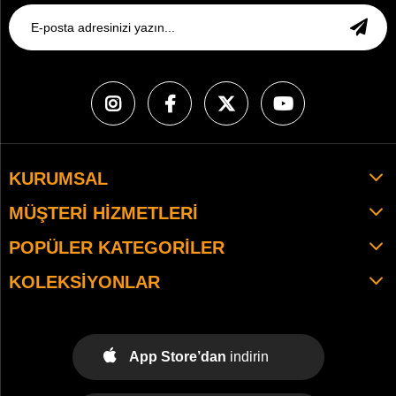
KURUMSAL
MÜŞTERI HIZMETLERI
POPÜLER KATEGORILER
KOLEKSIYONLAR
App Store’dan
indirin