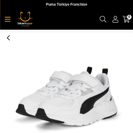
Puma Türkiye Franchise
0
Puma Trinity Lite Ac+ Ps Unisex Çocuk Sneaker