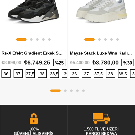
Rs-X Efekt Gradient Erkek Sneaker
Mayze Stack Luxe Wns Kadın Sneaker
₺6.749,25
₺3.780,00
₺8.999,00
₺5.400,00
%25
%30
36
37
37,5
38
38,5
39
36
40
37
40,5
37,5
41
38
42
38,5
42,5
3
100%
1.500 TL VE ÜZERİ
GÜVENLİ ALIŞVERİŞ
KARGO BEDAVA