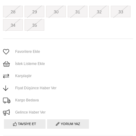
28
29
30
31
32
33
34
35
Favorilere Ekle
İstek Listeme Ekle
Karşılaştır
Fiyat Düşünce Haber Ver
Kargo Bedava
Gelince Haber Ver
TAVSIYE ET
YORUM YAZ