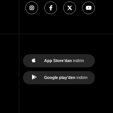
App Store’dan
indirin
Google play’den
indirin