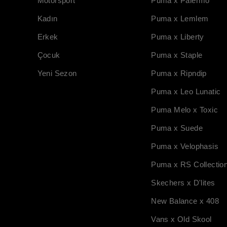
Motorsport
Puma x Palermo
Kadın
Puma x Lemlem
Erkek
Puma x Liberty
Çocuk
Puma x Staple
Yeni Sezon
Puma x Ripndip
Puma x Leo Lunatic
Puma Melo x Toxic
Puma x Suede
Puma x Velophasis
Puma x RS Collectio
Skechers x D'lites
New Balance x 408
Vans x Old Skool