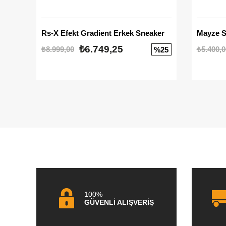
Rs-X Efekt Gradient Erkek Sneaker
₺6.749,25
₺8.999,00
₺5.400,0
%25
100%
GÜVENLİ ALIŞVERİŞ