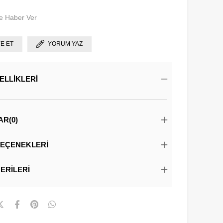
e Haber Ver
YE ET
YORUM YAZ
ELLIKLERI
AR
(0)
EÇENEKLERI
ERILERI