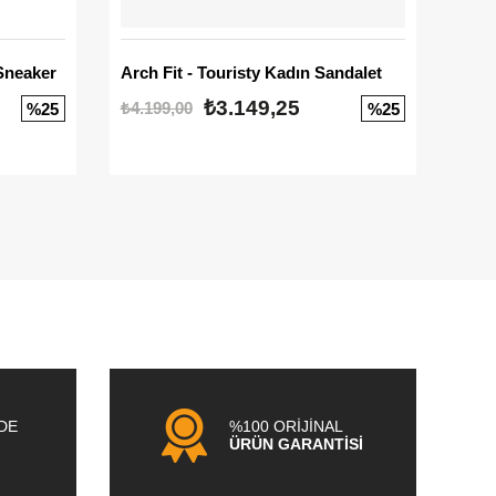
Sneaker
Arch Fit - Touristy Kadın Sandalet
Big
₺3.149,25
₺4.199,00
₺3.1
%25
%25
NDE
%100 ORİJİNAL
ÜRÜN GARANTİSİ