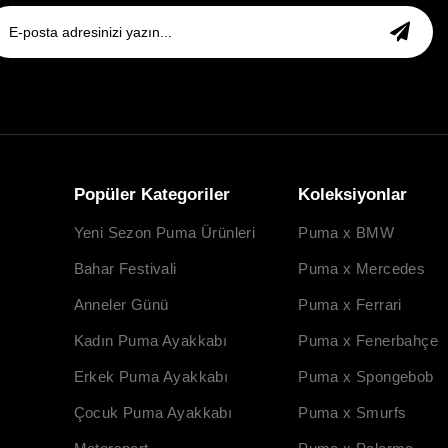
Popüler Kategoriler
Koleksiyonlar
Yeni Sezon Puma Ürünleri
Puma x BMW
Bahar Festivali
Puma x Mercedes
Anneler Günü
Puma x Ferrari
Kadın Puma Ayakkabı
Puma x Fenerbahçe
Erkek Puma Ayakkabı
Puma x Spongebob
Çocuk Puma Ayakkabı
Puma x Smurfs