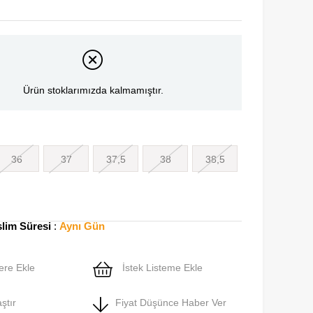
Ürün stoklarımızda kalmamıştır.
36
37
37,5
38
38,5
slim Süresi
:
Aynı Gün
ere Ekle
İstek Listeme Ekle
ştır
Fiyat Düşünce Haber Ver