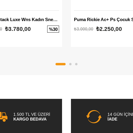
Mayze Stack Luxe Wns Kadın Sneaker
Puma Rickie Ac+ Ps Çocuk 
₺3.780,00
₺2.250,00
0
₺3.000,00
%30
1.500 TL VE ÜZERİ
14 GÜN İÇİ
KARGO BEDAVA
İADE