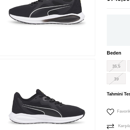
Beden
35,5
39
Tahmini Te
Favoril
Karşıla