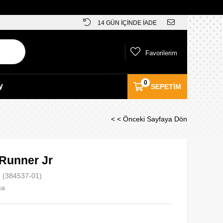
14 GÜN İÇİNDE İADE
Favorilerim
0
y
SEPETIM
< < Önceki Sayfaya Dön
 Runner Jr
(384537-01)
ma