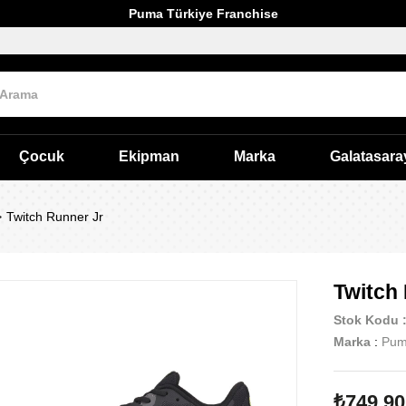
Puma Türkiye Franchise
Çocuk
Ekipman
Marka
Galatasara
Twitch Runner Jr
Twitch
Stok Kodu
Marka
:
Pu
₺749,90