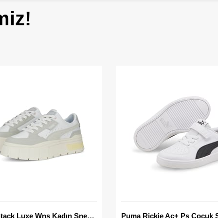
miz!
Mayze Stack Luxe Wns Kadın Sneaker
Puma Rickie Ac+ Ps Çocuk 