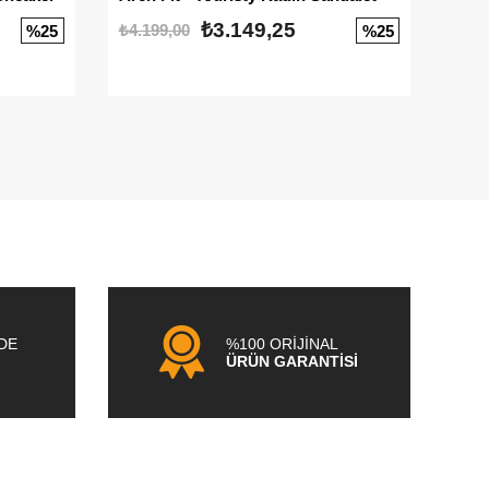
₺3.149,25
₺4.199,00
₺3.1
%25
%25
NDE
%100 ORİJİNAL
ÜRÜN GARANTİSİ