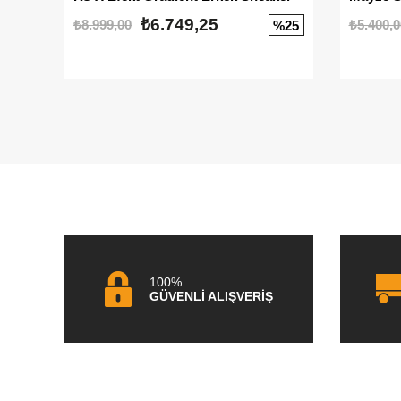
₺6.749,25
₺8.999,00
₺5.400,0
%25
100%
GÜVENLİ ALIŞVERİŞ