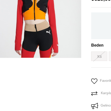
Beden
XS
Favoril
Karşıla
Gelinc