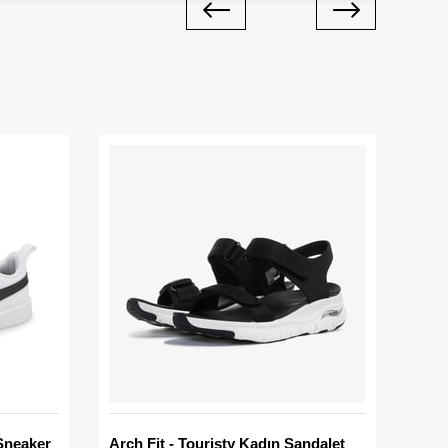
Sneaker
Arch Fit - Touristy Kadın Sandalet
Big