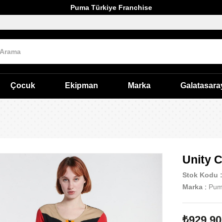
Puma Türkiye Franchise
Çocuk
Ekipman
Marka
Galatasara
Unity 
Stok Kodu
Marka
:
Pu
₺929,90