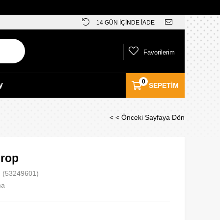
14 GÜN İÇİNDE İADE
Favorilerim
0
y
SEPETIM
< < Önceki Sayfaya Dön
Crop
(53249601)
ma