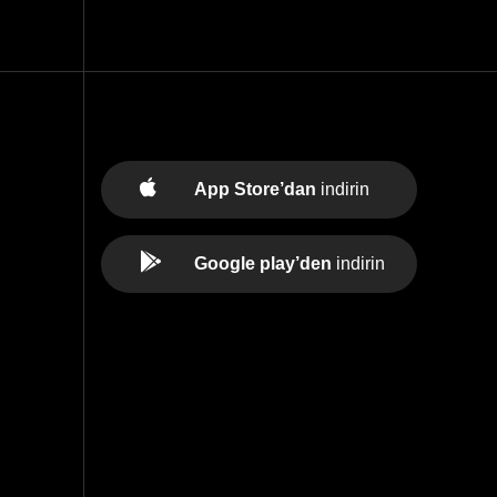
App Store’dan
indirin
Google play’den
indirin