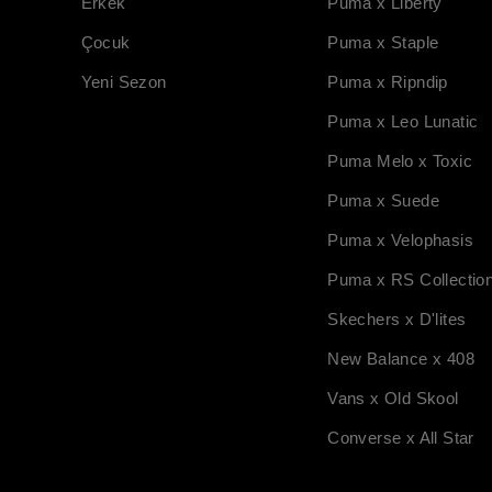
Erkek
Puma x Liberty
Çocuk
Puma x Staple
Yeni Sezon
Puma x Ripndip
Puma x Leo Lunatic
Puma Melo x Toxic
Puma x Suede
Puma x Velophasis
Puma x RS Collectio
Skechers x D'lites
New Balance x 408
Vans x Old Skool
Converse x All Star