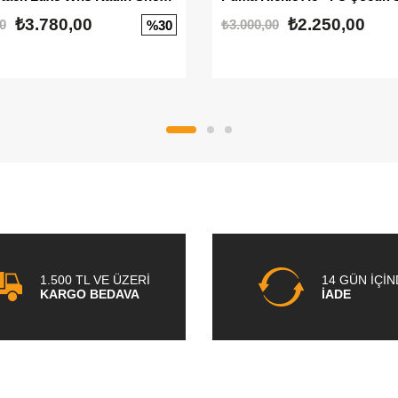
₺3.780,00
₺2.250,00
0
₺3.000,00
%30
1.500 TL VE ÜZERİ
14 GÜN İÇİ
KARGO BEDAVA
İADE