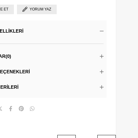
YE ET
YORUM YAZ
ELLIKLERI
AR
(0)
EÇENEKLERI
ERILERI