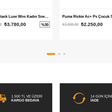
Mayze Stack Luxe Wns Kadın Sneaker
Puma Rickie Ac+ Ps Çocuk 
₺3.780,00
₺2.250,00
0
₺3.000,00
%30
1.500 TL VE ÜZERİ
14 GÜN İÇİ
KARGO BEDAVA
İADE