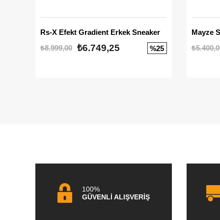
Rs-X Efekt Gradient Erkek Sneaker
₺6.749,25
₺8.999,00
₺5.400,0
%25
100%
GÜVENLİ ALIŞVERİŞ