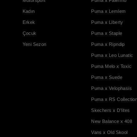
Motorsport
Puma x Palermo
Kadın
Puma x Lemlem
Erkek
Puma x Liberty
Çocuk
Puma x Staple
Yeni Sezon
Puma x Ripndip
Puma x Leo Lunatic
Puma Melo x Toxic
Puma x Suede
Puma x Velophasis
Puma x RS Collectio
Skechers x D'lites
New Balance x 408
Vans x Old Skool