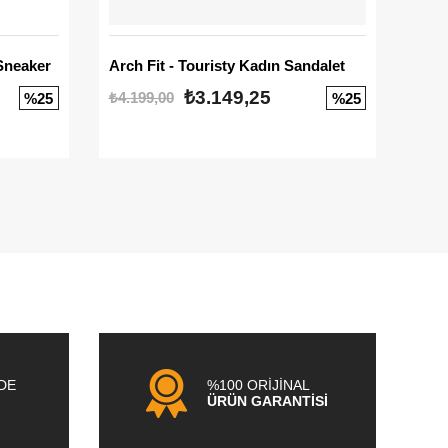
Sneaker
Arch Fit - Touristy Kadın Sandalet
Big
₺3.149,25
₺4.199,00
₺3.1
%25
%25
NDE
%100 ORİJİNAL
ÜRÜN GARANTİSİ