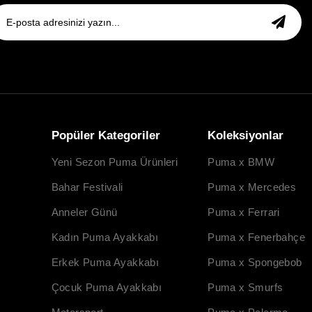
Popüler Kategoriler
Koleksiyonlar
Yeni Sezon Puma Ürünleri
Puma x BMW
Bahar Festivali
Puma x Mercedes
Anneler Günü
Puma x Ferrari
Kadın Puma Ayakkabı
Puma x Fenerbahçe
Erkek Puma Ayakkabı
Puma x Spongebob
Çocuk Puma Ayakkabı
Puma x Smurfs