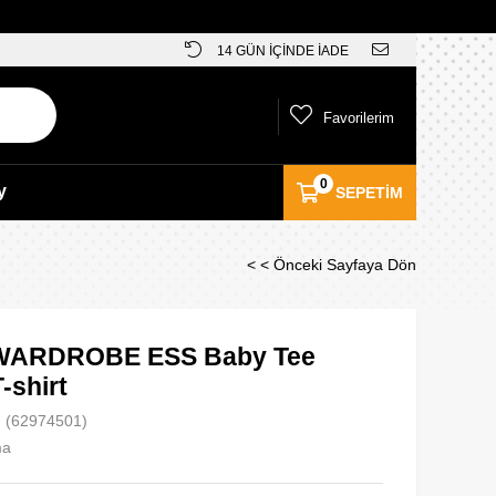
14 GÜN İÇİNDE İADE
Favorilerim
0
y
SEPETIM
< < Önceki Sayfaya Dön
WARDROBE ESS Baby Tee
-shirt
(62974501)
ma