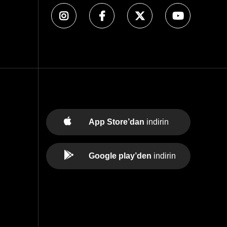
App Store’dan
indirin
Google play’den
indirin