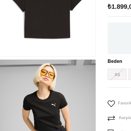
₺1.899,
Beden
XS
Favoril
Karşıla