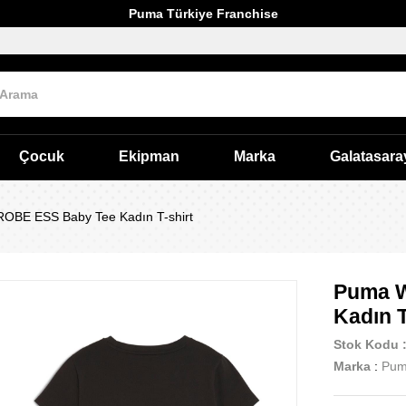
Puma Türkiye Franchise
Çocuk
Ekipman
Marka
Galatasara
BE ESS Baby Tee Kadın T-shirt
Puma 
Kadın T
Stok Kodu
Marka
:
Pu