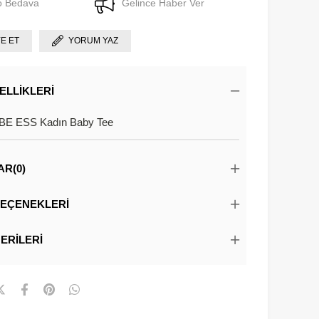
o Bedava
Gelince Haber Ver
YE ET
YORUM YAZ
ELLIKLERI
 ESS Kadın Baby Tee
AR
(0)
EÇENEKLERI
ERILERI