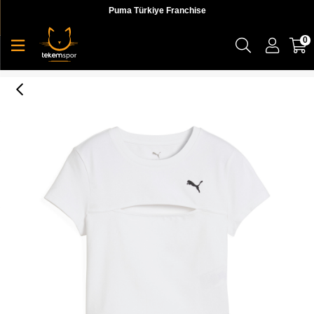
Puma Türkiye Franchise
0
Puma WARDROBE ESS Cut-Out Baby Tee Kadın T-shirt