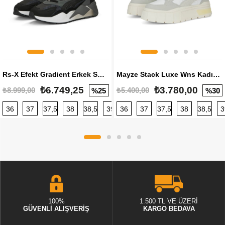
Rs-X Efekt Gradient Erkek Sneaker
Mayze Stack Luxe Wns Kadın Sneaker
₺6.749,25
₺3.780,00
₺8.999,00
₺5.400,00
%25
%30
36
37
37,5
38
38,5
39
36
40
37
40,5
37,5
41
38
42
38,5
42,5
3
100%
1.500 TL VE ÜZERİ
GÜVENLİ ALIŞVERİŞ
KARGO BEDAVA