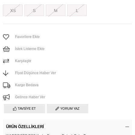
XS
S
M
L
Favorilere Ekle
İstek Listeme Ekle
Karşılaştır
Fiyat Düşünce Haber Ver
Kargo Bedava
Gelince Haber Ver
TAVSIYE ET
YORUM YAZ
ÜRÜN ÖZELLIKLERI