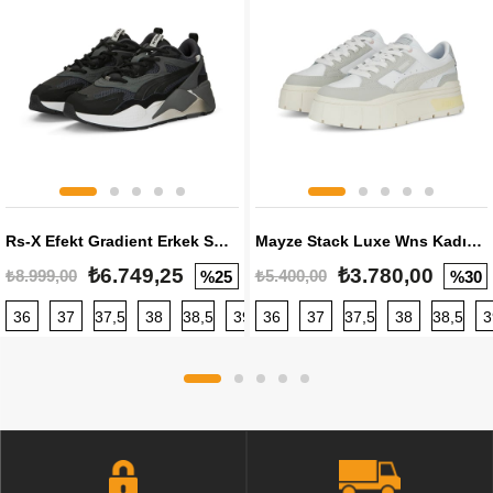
Rs-X Efekt Gradient Erkek Sneaker
Mayze Stack Luxe Wns Kadın Sneaker
₺6.749,25
₺3.780,00
₺8.999,00
₺5.400,00
%25
%30
36
37
37,5
38
38,5
39
36
40
37
40,5
37,5
41
38
42
38,5
42,5
3