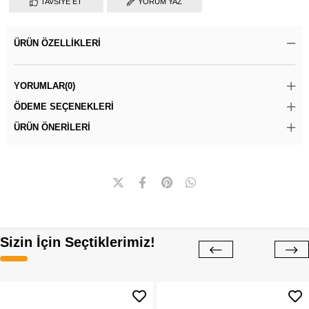
TAVSIYE ET
YORUM YAZ
ÜRÜN ÖZELLIKLERI
YORUMLAR
(0)
ÖDEME SEÇENEKLERI
ÜRÜN ÖNERILERI
Sizin İçin Seçtiklerimiz!