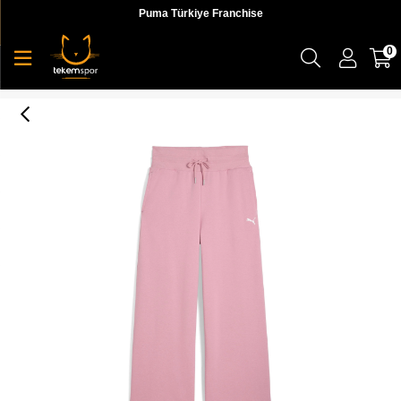
Puma Türkiye Franchise
0
Puma Wardrobe Ess Sweatpants Kadın Yetişkin Eşofman Altı