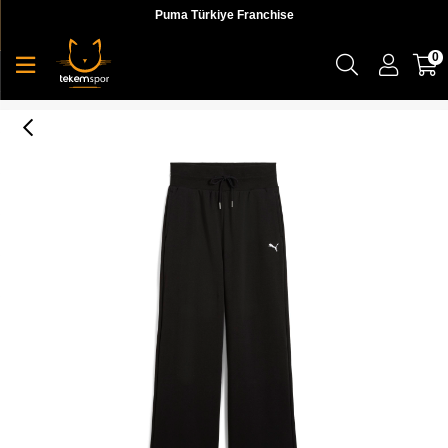
Puma Türkiye Franchise
0
Puma Wardrobe Ess Sweatpants Kadın Yetişkin Eşofman Altı