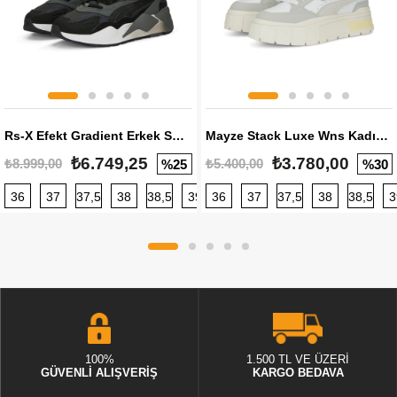
Rs-X Efekt Gradient Erkek Sneaker
Mayze Stack Luxe Wns Kadın Sneaker
₺6.749,25
₺3.780,00
₺8.999,00
₺5.400,00
%25
%30
36
37
37,5
38
38,5
39
36
40
37
40,5
37,5
41
38
42
38,5
42,5
3
100%
1.500 TL VE ÜZERİ
GÜVENLİ ALIŞVERİŞ
KARGO BEDAVA