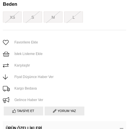
Beden
XS
S
M
L
Favorilere Ekle
İstek Listeme Ekle
Karşılaştır
Fiyat Düşünce Haber Ver
Kargo Bedava
Gelince Haber Ver
TAVSIYE ET
YORUM YAZ
ÜRÜN ÖZELLIKLERI