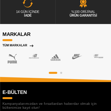
14 GÜN İÇİNDE
%100 ORİJİNAL
İADE
ÜRÜN GARANTİSİ
MARKALAR
TÜM MARKALAR
E-BÜLTEN
Kampanyalarımızdan ve fırsatlardan haberdar olmak için
bültenimize kayıt olun!