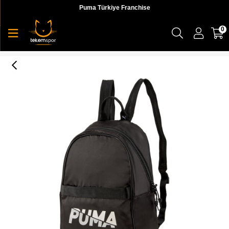
Puma Türkiye Franchise
0
Puma Wmn Core Base Backpack Kadın Sırt Çantası - 07737201