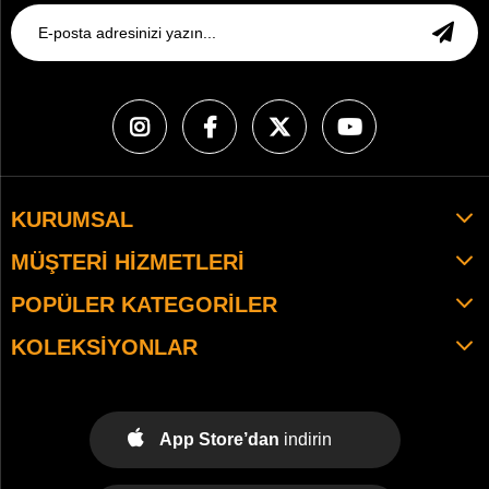
KURUMSAL
MÜŞTERI HIZMETLERI
POPÜLER KATEGORILER
KOLEKSIYONLAR
App Store’dan
indirin