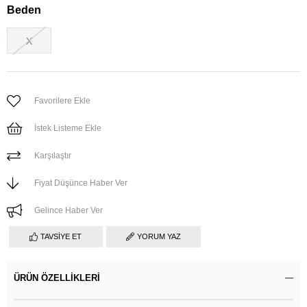
Beden
X
Favorilere Ekle
İstek Listeme Ekle
Karşılaştır
Fiyat Düşünce Haber Ver
Gelince Haber Ver
TAVSIYE ET
YORUM YAZ
ÜRÜN ÖZELLIKLERI