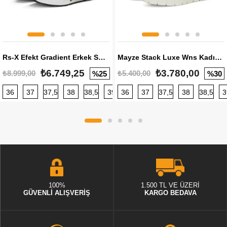
Rs-X Efekt Gradient Erkek Sneaker
Mayze Stack Luxe Wns Kadın Sneaker
₺6.749,25
₺3.780,00
₺8.999,00
₺5.400,00
%25
%30
36
37
37,5
38
38,5
39
36
40
37
40,5
37,5
41
38
42
38,5
42,5
3
100%
1.500 TL VE ÜZERİ
GÜVENLİ ALIŞVERİŞ
KARGO BEDAVA