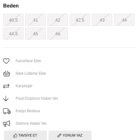
Beden
40,5
41
42
42,5
43
44
44,5
45
46
Favorilere Ekle
İstek Listeme Ekle
Karşılaştır
Fiyat Düşünce Haber Ver
Kargo Bedava
Gelince Haber Ver
TAVSIYE ET
YORUM YAZ