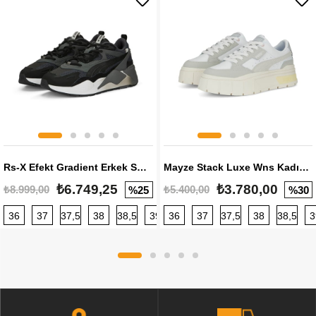
Rs-X Efekt Gradient Erkek Sneaker
Mayze Stack Luxe Wns Kadın Sneaker
₺6.749,25
₺3.780,00
₺8.999,00
₺5.400,00
%25
%30
36
37
37,5
38
38,5
39
36
40
37
40,5
37,5
41
38
42
38,5
42,5
3