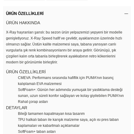
ÜRÜN ÖZELLIKLERI
ÜRÜN HAKKINDA
X-Ray hayranları şanslı: bu sezon ürün yelpazemizi yepyeni bir modelle
genişletiyoruz. X-Ray Speed hafif ve çeviktir, ayaklarınızın üzerinde hızlı
olmanızı sağlar. Üstün kalite malzemesi saya, tabana yansıyan canlı
vurgularla şık renk kombinasyonlarını bir araya getirir. Görünüşü, şık
çizgileri kalın orta tabanla birleştirerek ayakkabının retro kökenlerini
modern bir görünümle birleştirir.
ÜRÜN ÖZELLİKLERİ
CMEVA: Performans sırasında hafiflik için PUMA'nın basınç
kalıplamalı EVA malzemesi
SoftFoam+: Günün her adımında yumuşak bir yastıklama desteği
sunan, uzun süreli konfor sağlayan ve kolay giyilebilen PUMA'nın
Rahat çorap astarı
DETAYLAR
Bileği tamamen kapatmayan kısa tasarım
TPU halkalı taban ile karışık malzeme saya, açılı ısı pres taban
kaplamaları ve kabartmalı açıklamalar
SoftFoam+ taban astarı