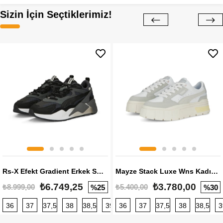
Sizin İçin Seçtiklerimiz!
Rs-X Efekt Gradient Erkek Sneaker
Mayze Stack Luxe Wns Kadın Sneaker
₺6.749,25
₺3.780,00
₺8.999,00
₺5.400,00
%25
%30
36
37
37,5
38
38,5
39
36
40
37
40,5
37,5
41
38
42
38,5
42,5
3