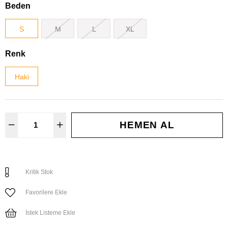
Beden
S
M
L
XL
Renk
Haki
Kritik Stok
Favorilere Ekle
İstek Listeme Ekle