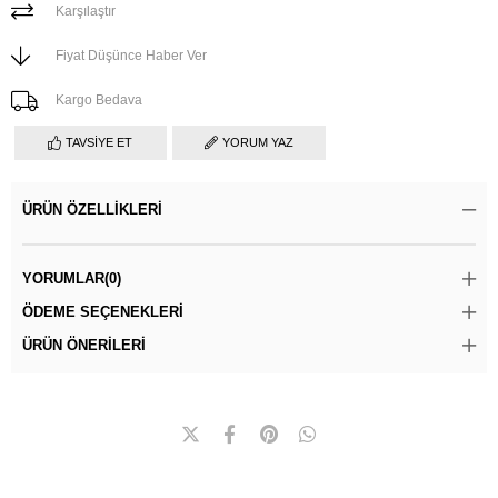
Karşılaştır
Fiyat Düşünce Haber Ver
Kargo Bedava
TAVSIYE ET
YORUM YAZ
ÜRÜN ÖZELLIKLERI
YORUMLAR
(0)
ÖDEME SEÇENEKLERI
ÜRÜN ÖNERILERI