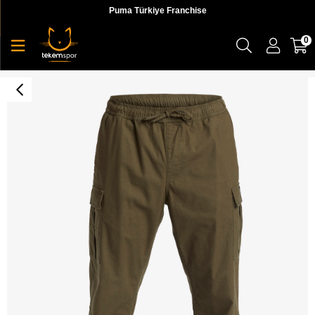
Puma Türkiye Franchise
0
Quiksilver Dna Beach Cargo Pant Erkek Pantolon