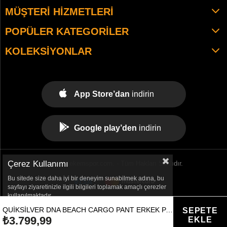
MÜŞTERI HIZMETLERI
POPÜLER KATEGORILER
KOLEKSIYONLAR
App Store’dan
indirin
Google play’den
indirin
Çerez Kullanımı
© 2021 tekemspor.com. - Tüm Hakları Saklıdır.
Bu sitede size daha iyi bir deneyim sunabilmek adına, bu
sayfayı ziyaretinizle ilgili bilgileri toplamak amaçlı çerezler
kullanılmaktadır.
QUIKSILVER DNA BEACH CARGO PANT ERKEK PANTOLON
₺3.799,99