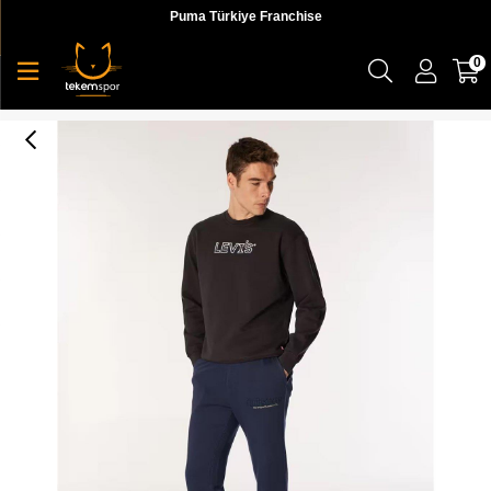
Puma Türkiye Franchise
0
Quiksilver Emboss Jogger Erkek Eşofman Altı