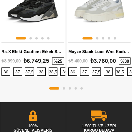
Rs-X Efekt Gradient Erkek Sneaker
Mayze Stack Luxe Wns Kadın Sneaker
₺6.749,25
₺3.780,00
₺8.999,00
₺5.400,00
%25
%30
36
37
37,5
38
38,5
39
36
40
37
40,5
37,5
41
38
42
38,5
42,5
3
100%
1.500 TL VE ÜZERİ
GÜVENLİ ALIŞVERİŞ
KARGO BEDAVA