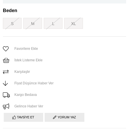
Beden
S
M
L
XL
Favorilere Ekle
İstek Listeme Ekle
Karşılaştır
Fiyat Düşünce Haber Ver
Kargo Bedava
Gelince Haber Ver
TAVSIYE ET
YORUM YAZ