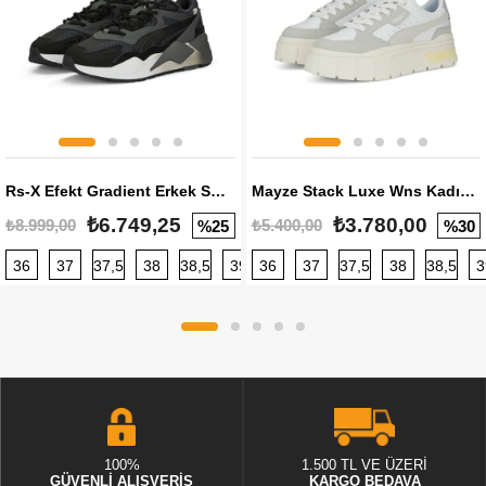
Rs-X Efekt Gradient Erkek Sneaker
Mayze Stack Luxe Wns Kadın Sneaker
₺6.749,25
₺3.780,00
₺8.999,00
₺5.400,00
%25
%30
36
37
37,5
38
38,5
39
36
40
37
40,5
37,5
41
38
42
38,5
42,5
3
100%
1.500 TL VE ÜZERİ
GÜVENLİ ALIŞVERİŞ
KARGO BEDAVA