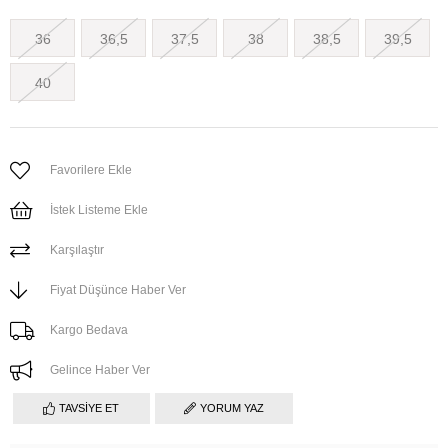
36
36,5
37,5
38
38,5
39,5
40
Favorilere Ekle
İstek Listeme Ekle
Karşılaştır
Fiyat Düşünce Haber Ver
Kargo Bedava
Gelince Haber Ver
TAVSIYE ET
YORUM YAZ